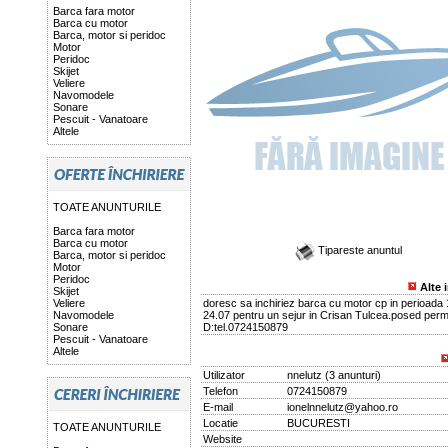
Barca fara motor
Barca cu motor
Barca, motor si peridoc
Motor
Peridoc
Skijet
Veliere
Navomodele
Sonare
Pescuit - Vanatoare
Altele
TOATE ANUNTURILE
Barca fara motor
Barca cu motor
Tipareste anuntul
Barca, motor si peridoc
Motor
Peridoc
Alte 
Skijet
Veliere
doresc sa inchiriez barca cu motor cp in perioada 
Navomodele
24.07 pentru un sejur in Crisan Tulcea.posed perm
Sonare
D:tel.0724150879
Pescuit - Vanatoare
Altele
Utilizator
nnelutz
(
3 anunturi
)
Telefon
0724150879
E-mail
ionelnnelutz@yahoo.ro
Locatie
BUCURESTI
TOATE ANUNTURILE
Website