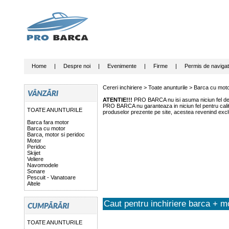
Home
|
Despre noi
|
Evenimente
|
Firme
|
Permis de navigat
Cereri inchiriere >
Toate anunturile
>
Barca cu mot
ATENTIE!!!
PRO BARCA nu isi asuma niciun fel de r
PRO BARCA nu garanteaza in niciun fel pentru calitat
TOATE ANUNTURILE
produselor prezente pe site, acestea revenind exclu
Barca fara motor
Barca cu motor
Barca, motor si peridoc
Motor
Peridoc
Skijet
Veliere
Navomodele
Sonare
Pescuit - Vanatoare
Altele
Caut pentru inchiriere barca + m
TOATE ANUNTURILE