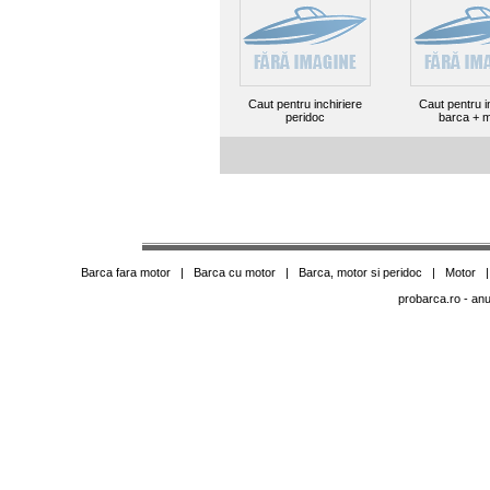
Caut pentru inchiriere
Caut pentru i
peridoc
barca + m
Barca fara motor
|
Barca cu motor
|
Barca, motor si peridoc
|
Motor
probarca.ro
- anu