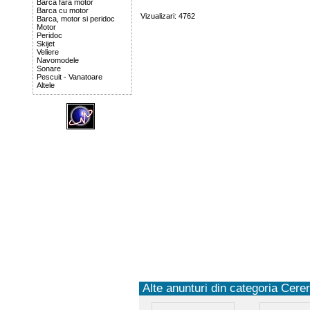
Barca fara motor
Barca cu motor
Vizualizari: 4762
Barca, motor si peridoc
Motor
Peridoc
Skijet
Veliere
Navomodele
Sonare
Pescuit - Vanatoare
Altele
Alte anunturi din categoria Cereri