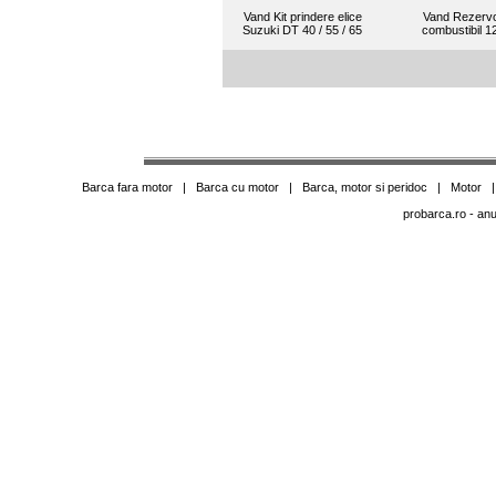
Vand Kit prindere elice
Vand Rezerv
Suzuki DT 40 / 55 / 65
combustibil 1
Barca fara motor
|
Barca cu motor
|
Barca, motor si peridoc
|
Motor
probarca.ro
- anu