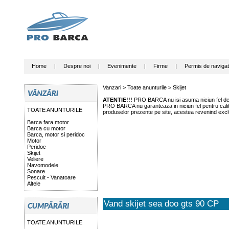
Home
|
Despre noi
|
Evenimente
|
Firme
|
Permis de navigat
Vanzari >
Toate anunturile
>
Skijet
ATENTIE!!!
PRO BARCA nu isi asuma niciun fel de r
PRO BARCA nu garanteaza in niciun fel pentru calitat
TOATE ANUNTURILE
produselor prezente pe site, acestea revenind exclu
Barca fara motor
Barca cu motor
Barca, motor si peridoc
Motor
Peridoc
Skijet
Veliere
Navomodele
Sonare
Pescuit - Vanatoare
Altele
Vand skijet sea doo gts 90 CP
TOATE ANUNTURILE