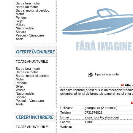
Barca fara motor
Barca cu motor
Barca, motor si peridoc
Motor
Peridoc
Skijet
Veliere
Navomodele
Sonare
Pescuit - Vanatoare
Altele
TOATE ANUNTURILE
Barca fara motor
Barca cu motor
Tipareste anuntul
Barca, motor si peridoc
Motor
Peridoc
Alte 
Skijet
Veliere
necesita reparatii,a fost dus la un mechanic,trebui
Navomodele
schimbat pinionul de bronz,pistoane si restul e tot 
Sonare
Pescuit - Vanatoare
Altele
Utilizator
georgexxx
(
2 anunturi
)
Telefon
0731376028
E-mail
efigia_tour@yahoo.com
Locatie
Timis
TOATE ANUNTURILE
Website