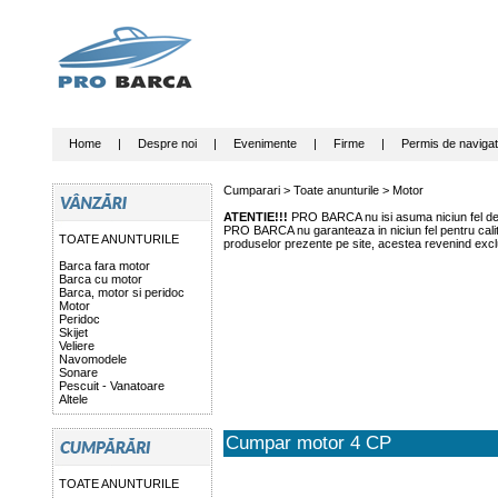
Home
|
Despre noi
|
Evenimente
|
Firme
|
Permis de navigat
Cumparari >
Toate anunturile
>
Motor
ATENTIE!!!
PRO BARCA nu isi asuma niciun fel de r
PRO BARCA nu garanteaza in niciun fel pentru calitat
TOATE ANUNTURILE
produselor prezente pe site, acestea revenind exclu
Barca fara motor
Barca cu motor
Barca, motor si peridoc
Motor
Peridoc
Skijet
Veliere
Navomodele
Sonare
Pescuit - Vanatoare
Altele
Cumpar motor 4 CP
TOATE ANUNTURILE