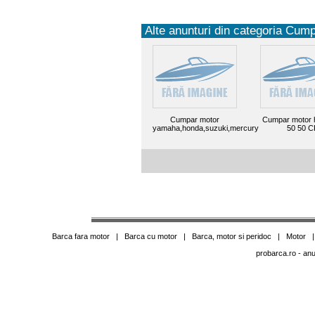
Alte anunturi din categoria Cump
Cumpar motor
Cumpar motor 
yamaha,honda,suzuki,mercury
50 50 C
Barca fara motor
|
Barca cu motor
|
Barca, motor si peridoc
|
Motor
probarca.ro
- anu