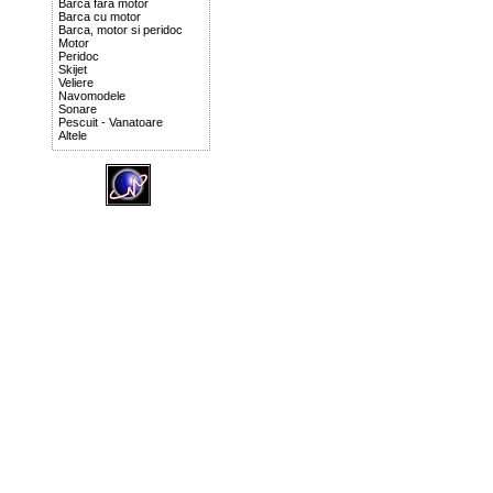
Barca fara motor
Barca cu motor
Barca, motor si peridoc
Motor
Peridoc
Skijet
Veliere
Navomodele
Sonare
Pescuit - Vanatoare
Altele