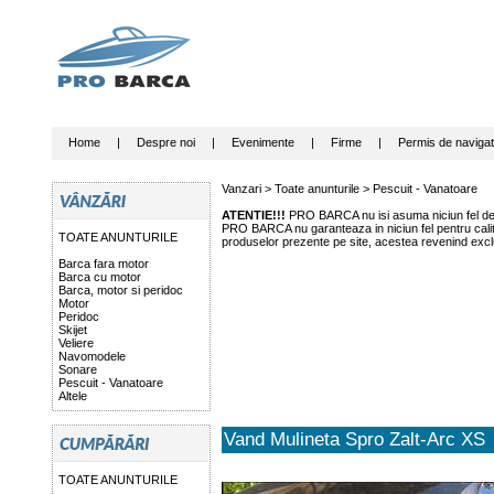
Home
|
Despre noi
|
Evenimente
|
Firme
|
Permis de navigat
Vanzari >
Toate anunturile
>
Pescuit - Vanatoare
ATENTIE!!!
PRO BARCA nu isi asuma niciun fel de r
PRO BARCA nu garanteaza in niciun fel pentru calitat
TOATE ANUNTURILE
produselor prezente pe site, acestea revenind exclu
Barca fara motor
Barca cu motor
Barca, motor si peridoc
Motor
Peridoc
Skijet
Veliere
Navomodele
Sonare
Pescuit - Vanatoare
Altele
Vand Mulineta Spro Zalt-Arc XS
TOATE ANUNTURILE