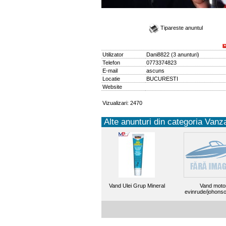
Tipareste anuntul
Utilizator
Dani8822
(
3 anunturi
)
Telefon
0773374823
E-mail
ascuns
Locatie
BUCURESTI
Website
Vizualizari: 2470
Alte anunturi din categoria Vanza
Vand Ulei Grup Mineral
Vand moto
evinrude/johons