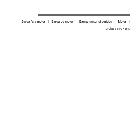
Barca fara motor
|
Barca cu motor
|
Barca, motor si peridoc
|
Motor
probarca.ro
- anu