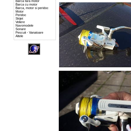
Barca fara motor
Barca cu motor
Barca, motor si peridoc
Motor
Peridoc
Skijet
Veliere
Navomodele
Sonare
Pescuit - Vanatoare
Altele