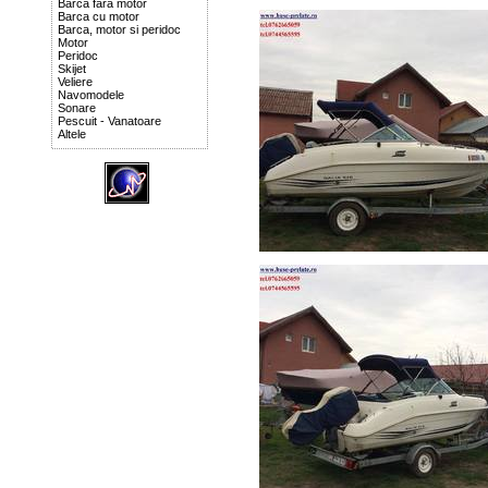
Barca fara motor
Barca cu motor
Barca, motor si peridoc
Motor
Peridoc
Skijet
Veliere
Navomodele
Sonare
Pescuit - Vanatoare
Altele