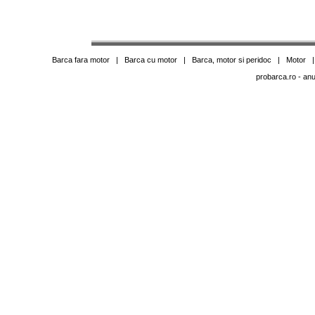
Barca fara motor
|
Barca cu motor
|
Barca, motor si peridoc
|
Motor
probarca.ro
- anu