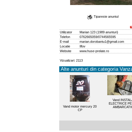
Tipareste anuntul
Utilizator
Marian 123
(
1989 anunturi
)
Telefon
0762665059/0744565595
E-mail
marian.dorobantu1@gmail.com
Locatie
Ilfov
Website
www.huse-prelate.ro
Vizualizari: 2113
Alte anunturi din categoria Vanza
Vand INSTAL
ELECTRICE P
Vand motor mercury 20
AMBARCATI
CP