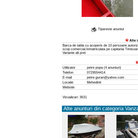
Tipareste anuntul
Alte 
Barca de tabla cu acoperis de 10 persoane autoriz
scop comercial.Inmatriculata pe capitania Timisoar
Variante alt pret
Utilizator
petre popa
(
4 anunturi
)
Telefon
0729554414
E-mail
petre.guran@yahoo.com
Locatie
Mehedinti
Website
Vizualizari: 3631
Alte anunturi din categoria Vanza