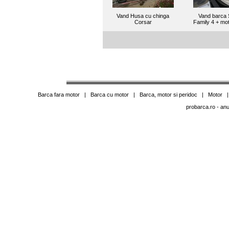
Vand Husa cu chinga
Vand barca 
Corsar
Family 4 + mo
Barca fara motor
|
Barca cu motor
|
Barca, motor si peridoc
|
Motor
probarca.ro
- anu