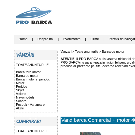
Home
|
Despre noi
|
Evenimente
|
Firme
|
Permis de navigat
Vanzari >
Toate anunturile
>
Barca cu motor
ATENTIE!!!
PRO BARCA nu isi asuma niciun fel de r
PRO BARCA nu garanteaza in niciun fel pentru calitat
TOATE ANUNTURILE
produselor prezente pe site, acestea revenind exclu
Barca fara motor
Barca cu motor
Barca, motor si peridoc
Motor
Peridoc
Skijet
Veliere
Navomodele
Sonare
Pescuit - Vanatoare
Altele
Vand barca Comercial + motor 
TOATE ANUNTURILE