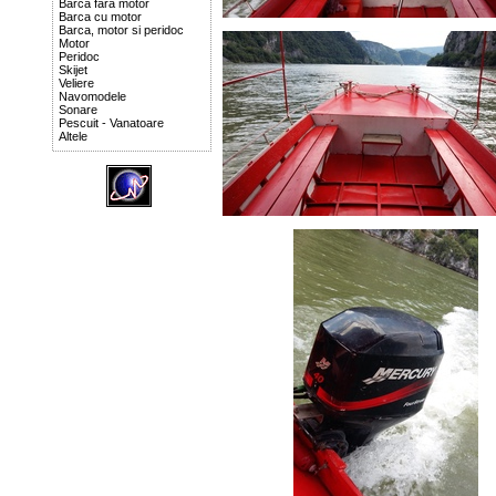
Barca fara motor
Barca cu motor
Barca, motor si peridoc
Motor
Peridoc
Skijet
Veliere
Navomodele
Sonare
Pescuit - Vanatoare
Altele