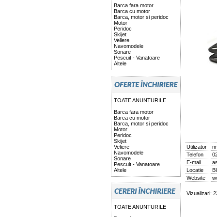
Barca fara motor
Barca cu motor
Barca, motor si peridoc
Motor
Peridoc
Skijet
Veliere
Navomodele
Sonare
Pescuit - Vanatoare
Altele
TOATE ANUNTURILE
Barca fara motor
Barca cu motor
Barca, motor si peridoc
Motor
Peridoc
Skijet
Veliere
Utilizator
n
Navomodele
Telefon
0
Sonare
E-mail
a
Pescuit - Vanatoare
Altele
Locatie
B
Website
w
Vizualizari: 
TOATE ANUNTURILE