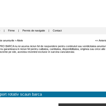
e
|
Firme
|
Permis de navigatie
|
Contact
te anunturile
>
Altele
<< Anteri
RO BARCA nu isi asuma niciun fel de raspundere pentru continutul sau veridicitatea anunturil
garanteaza in niciun fel pentru calitatea, cantitatea, disponibilitatea, originea sau orice alte
ezente pe site, acestea revenind exclusiv in sarcina vanzatorului.
ort rotativ scaun barca