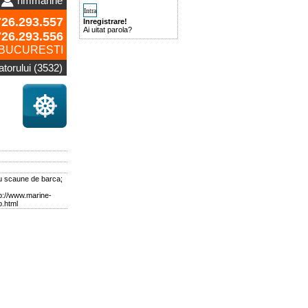
nmmarine
26.293.557
Inregistrare!
Ai uitat parola?
726.293.556
BUCURESTI
zatorului (3532)
u scaune de barca;
p://www.marine-
.html