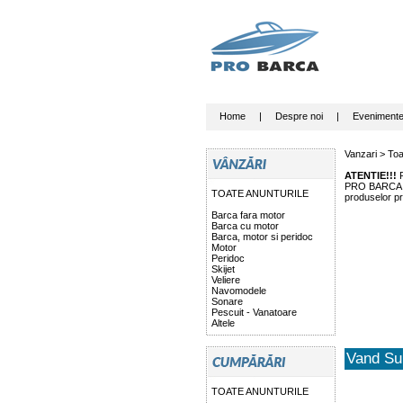
Home
|
Despre noi
|
Eveniment
Vanzari >
Toa
ATENTIE!!!
P
PRO BARCA nu 
TOATE ANUNTURILE
produselor pr
Barca fara motor
Barca cu motor
Barca, motor si peridoc
Motor
Peridoc
Skijet
Veliere
Navomodele
Sonare
Pescuit - Vanatoare
Altele
Vand Sup
TOATE ANUNTURILE