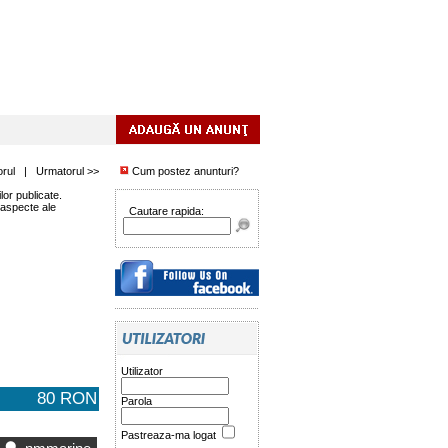
orul
|
Urmatorul >>
Cum postez anunturi?
or publicate.
 aspecte ale
Cautare rapida:
Utilizator
80 RON
Parola
Pastreaza-ma logat