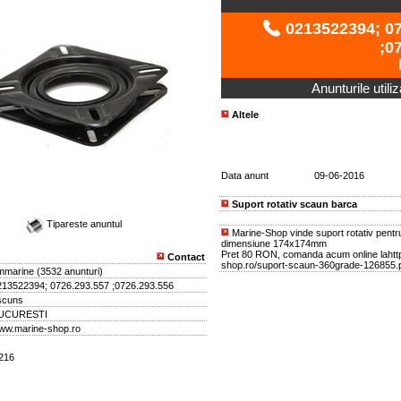
0213522394; 07
;0
Anunturile utili
Altele
Data anunt
09-06-2016
Suport rotativ scaun barca
Tipareste anuntul
Marine-Shop vinde suport rotativ pentr
dimensiune 174x174mm
Pret 80 RON, comanda acum online lahtt
Contact
shop.ro/suport-scaun-360grade-126855.p
mmarine
(
3532 anunturi
)
213522394; 0726.293.557 ;0726.293.556
scuns
UCURESTI
ww.marine-shop.ro
2216