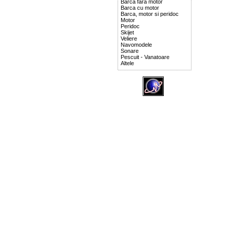
Barca fara motor
Barca cu motor
Barca, motor si peridoc
Motor
Peridoc
Skijet
Veliere
Navomodele
Sonare
Pescuit - Vanatoare
Altele