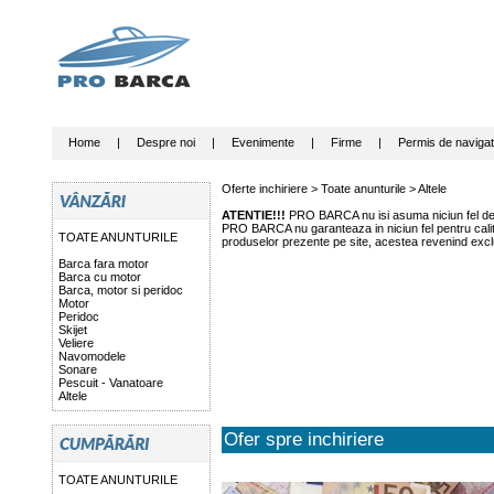
Home
|
Despre noi
|
Evenimente
|
Firme
|
Permis de navigat
Oferte inchiriere >
Toate anunturile
>
Altele
ATENTIE!!!
PRO BARCA nu isi asuma niciun fel de r
PRO BARCA nu garanteaza in niciun fel pentru calitat
TOATE ANUNTURILE
produselor prezente pe site, acestea revenind exclu
Barca fara motor
Barca cu motor
Barca, motor si peridoc
Motor
Peridoc
Skijet
Veliere
Navomodele
Sonare
Pescuit - Vanatoare
Altele
Ofer spre inchiriere
TOATE ANUNTURILE