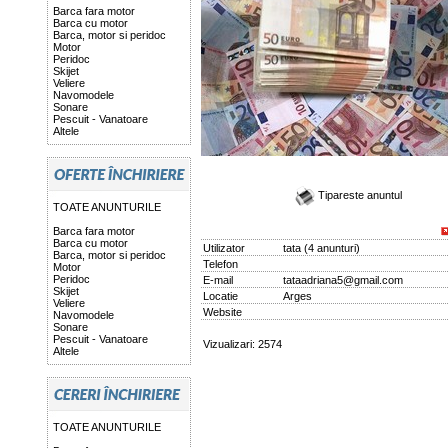
Barca fara motor
Barca cu motor
Barca, motor si peridoc
Motor
Peridoc
Skijet
Veliere
Navomodele
Sonare
Pescuit - Vanatoare
Altele
Tipareste anuntul
TOATE ANUNTURILE
Barca fara motor
Barca cu motor
Utilizator
tata
(
4 anunturi
)
Barca, motor si peridoc
Telefon
Motor
Peridoc
E-mail
tataadriana5@gmail.com
Skijet
Locatie
Arges
Veliere
Website
Navomodele
Sonare
Pescuit - Vanatoare
Vizualizari: 2574
Altele
TOATE ANUNTURILE