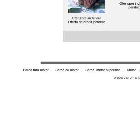
Ofer spre inch
peridoc
Ofer spre inchiriere
Oferta de credit ipotecar
Barca fara motor
|
Barca cu motor
|
Barca, motor si peridoc
|
Motor
probarca.ro
- anu