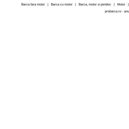
Barca fara motor
|
Barca cu motor
|
Barca, motor si peridoc
|
Motor
probarca.ro
- anu