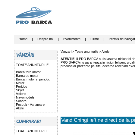
Home
|
Despre noi
|
Evenimente
|
Firme
|
Permis de navigat
Vanzari >
Toate anunturile
>
Altele
ATENTIE!!!
PRO BARCA nu isi asuma niciun fel de r
PRO BARCA nu garanteaza in niciun fel pentru calitat
TOATE ANUNTURILE
produselor prezente pe site, acestea revenind exclu
Barca fara motor
Barca cu motor
Barca, motor si peridoc
Motor
Peridoc
Skijet
Veliere
Navomodele
Sonare
Pescuit - Vanatoare
Altele
Vand Chingi ieftine direct de la p
TOATE ANUNTURILE