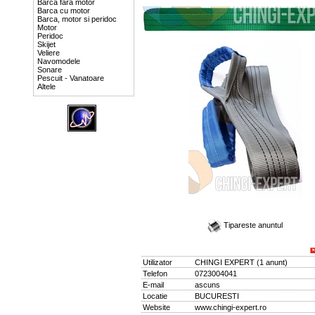
Barca fara motor
Barca cu motor
Barca, motor si peridoc
Motor
Peridoc
Skijet
Veliere
Navomodele
Sonare
Pescuit - Vanatoare
Altele
Tipareste anuntul
Utilizator
CHINGI EXPERT
(
1 anunt
)
Telefon
0723004041
E-mail
ascuns
Locatie
BUCURESTI
Website
www.chingi-expert.ro