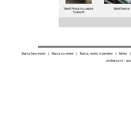
Vand Husa cu capse
Vand barca
'cranchi'
Barca fara motor
|
Barca cu motor
|
Barca, motor si peridoc
|
Motor
probarca.ro
- anu