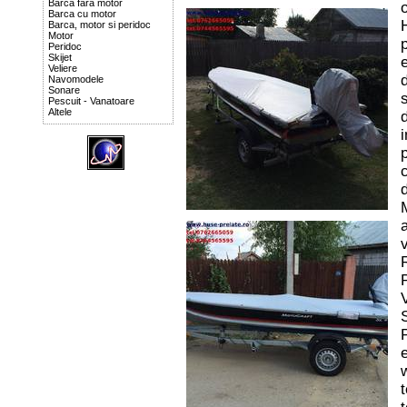
Barca fara motor
o
Barca cu motor
Barca, motor si peridoc
Motor
Peridoc
Skijet
Veliere
d
Navomodele
Sonare
s
Pescuit - Vanatoare
Altele
d
d
M
v
e