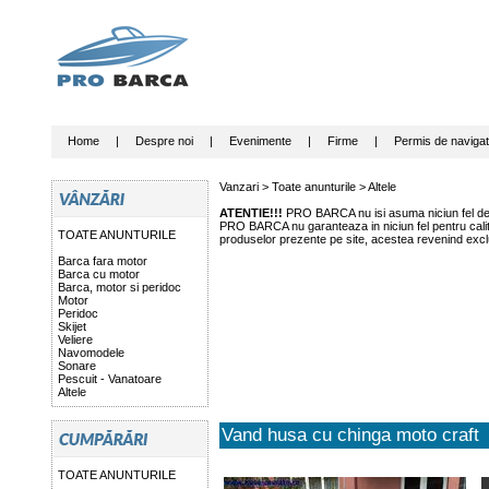
Home
|
Despre noi
|
Evenimente
|
Firme
|
Permis de navigat
Vanzari >
Toate anunturile
>
Altele
ATENTIE!!!
PRO BARCA nu isi asuma niciun fel de r
PRO BARCA nu garanteaza in niciun fel pentru calitat
TOATE ANUNTURILE
produselor prezente pe site, acestea revenind exclu
Barca fara motor
Barca cu motor
Barca, motor si peridoc
Motor
Peridoc
Skijet
Veliere
Navomodele
Sonare
Pescuit - Vanatoare
Altele
Vand husa cu chinga moto craft
TOATE ANUNTURILE