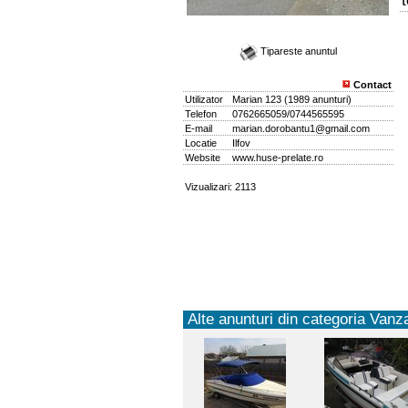
Tipareste anuntul
Contact
Utilizator
Marian 123
(
1989 anunturi
)
Telefon
0762665059/0744565595
E-mail
marian.dorobantu1@gmail.com
Locatie
Ilfov
Website
www.huse-prelate.ro
Vizualizari: 2113
Alte anunturi din categoria Vanza