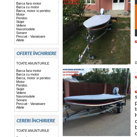
Barca fara motor
Barca cu motor
Barca, motor si peridoc
Motor
Peridoc
Skijet
Veliere
Navomodele
Sonare
Pescuit - Vanatoare
Altele
D
TOATE ANUNTURILE
Barca fara motor
Barca cu motor
Barca, motor si peridoc
Motor
Peridoc
Skijet
Veliere
s
Navomodele
Sonare
p
Pescuit - Vanatoare
Altele
t
H
TOATE ANUNTURILE
c