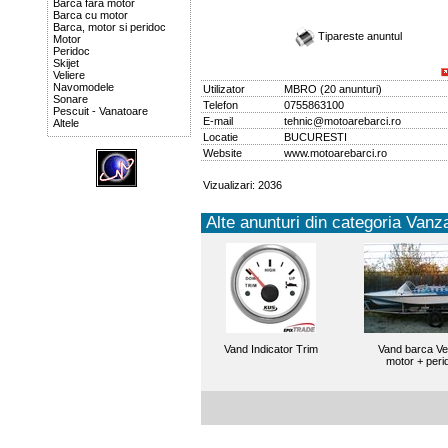
Barca fara motor
Barca cu motor
Barca, motor si peridoc
Tipareste anuntul
Motor
Peridoc
Skijet
Veliere
Navomodele
Utilizator
MBRO
(
20 anunturi
)
Sonare
Telefon
0755863100
Pescuit - Vanatoare
E-mail
tehnic@motoarebarci.ro
Altele
Locatie
BUCURESTI
Website
www.motoarebarci.ro
Vizualizari: 2036
Alte anunturi din categoria Vanza
Vand Indicator Trim
Vand barca Ve
motor + peri