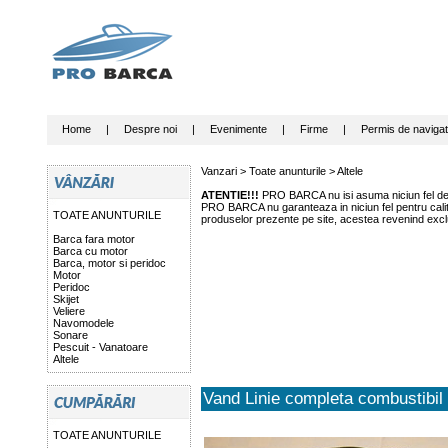
Home
|
Despre noi
|
Evenimente
|
Firme
|
Permis de navigat
Vanzari >
Toate anunturile
>
Altele
ATENTIE!!!
PRO BARCA nu isi asuma niciun fel de r
PRO BARCA nu garanteaza in niciun fel pentru calitat
TOATE ANUNTURILE
produselor prezente pe site, acestea revenind exclu
Barca fara motor
Barca cu motor
Barca, motor si peridoc
Motor
Peridoc
Skijet
Veliere
Navomodele
Sonare
Pescuit - Vanatoare
Altele
Vand Linie completa combustibil
TOATE ANUNTURILE