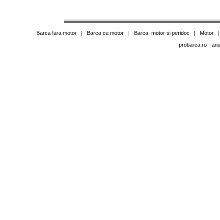
Barca fara motor
|
Barca cu motor
|
Barca, motor si peridoc
|
Motor
probarca.ro
- anu