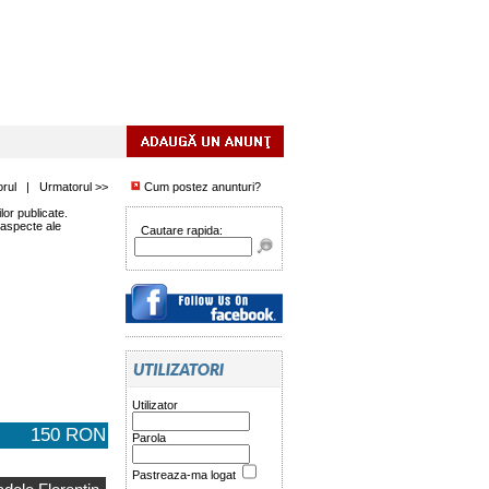
orul
|
Urmatorul >>
Cum postez anunturi?
or publicate.
 aspecte ale
Cautare rapida:
Utilizator
150 RON
Parola
Pastreaza-ma logat