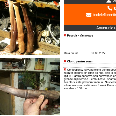
Ba
0
badelefloren
Anunturile ut
Pescuit - Vanatoare
Data anunt
31-08-2022
Clonc pentru somn
Confectionez si vand clonc pentru pesc
realizat integral din lemn de nuc, dintr-o 
lipituri. Pastila concava sau convexa la 
groase si puternice. Lemnul este uscat fa
bucata si este prelucrat manual. Nu exista
a lemnului sau modificarea formei. Pret/cal
excelent.- 100 ron