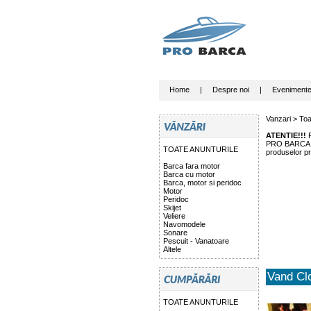
Home
|
Despre noi
|
Eveniment
Vanzari >
Toa
ATENTIE!!!
P
PRO BARCA nu 
TOATE ANUNTURILE
produselor pr
Barca fara motor
Barca cu motor
Barca, motor si peridoc
Motor
Peridoc
Skijet
Veliere
Navomodele
Sonare
Pescuit - Vanatoare
Altele
Vand Cl
TOATE ANUNTURILE