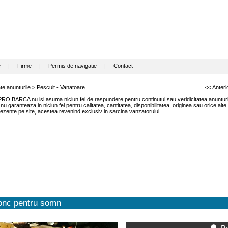
e
|
Firme
|
Permis de navigatie
|
Contact
te anunturile
>
Pescuit - Vanatoare
<< Anteri
RO BARCA nu isi asuma niciun fel de raspundere pentru continutul sau veridicitatea anunturil
garanteaza in niciun fel pentru calitatea, cantitatea, disponibilitatea, originea sau orice alte
ezente pe site, acestea revenind exclusiv in sarcina vanzatorului.
onc pentru somn