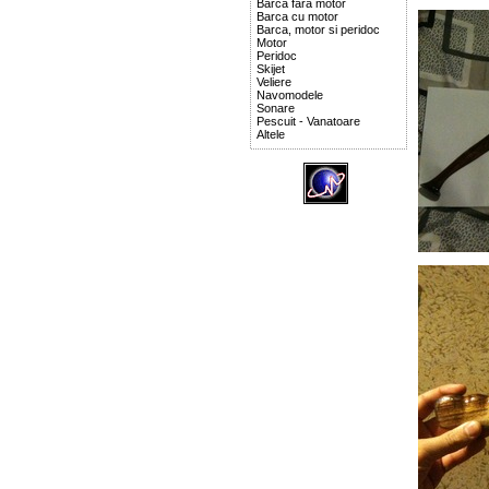
Barca fara motor
Barca cu motor
Barca, motor si peridoc
Motor
Peridoc
Skijet
Veliere
Navomodele
Sonare
Pescuit - Vanatoare
Altele