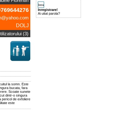
dele Florentin
769644276
Inregistrare!
Ai uitat parola?
tin@yahoo.com
DOLJ
ilizatorului (3)
uitul la somn. Este
singura bucata, fara
cerere. Scoate sunete
cut dintr-o singura
 pericol de exfoliere
itate este