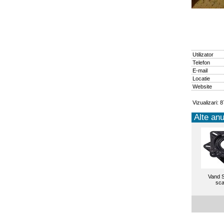
Utilizator
Telefon
E-mail
Locatie
Website
Vizualizari: 
Alte anu
Vand S
sca