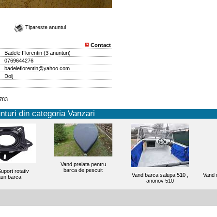
Tipareste anuntul
Contact
Badele Florentin
(
3 anunturi
)
0769644276
badeleflorentin@yahoo.com
Dolj
8783
nturi din categoria Vanzari
Vand prelata pentru
barca de pescuit
uport rotativ
Vand barca salupa 510 ,
Vand 
un barca
anonov 510