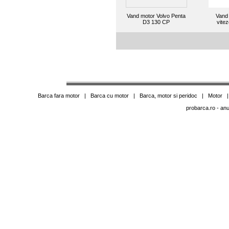
Vand motor Volvo Penta
Vand
D3 130 CP
vite
Barca fara motor
|
Barca cu motor
|
Barca, motor si peridoc
|
Motor
probarca.ro
- anu