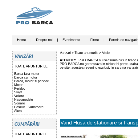
Home
|
Despre noi
|
Evenimente
|
Firme
|
Permis de navigati
Vanzari >
Toate anunturile
>
Altele
ATENTIE!!!
PRO BARCA nu isi asuma niciun fel de ras
PRO BARCA nu garanteaza in niciun fel pentru calitate
TOATE ANUNTURILE
pe site, acestea revenind exclusiv in sarcina vanzato
Barca fara motor
Barca cu motor
Barca, motor si peridoc
Motor
Peridoc
Skijet
Veliere
Navomodele
Sonare
Pescuit - Vanatoare
Altele
Vand Husa de stationare si transp
TOATE ANUNTURILE