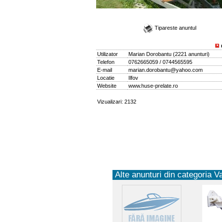
Tipareste anuntul
Utilizator
Marian Dorobantu
(
2221 anunturi
)
Telefon
0762665059 / 0744565595
E-mail
marian.dorobantu@yahoo.com
Locatie
Ilfov
Website
www.huse-prelate.ro
Vizualizari: 2132
Alte anunturi din categoria V