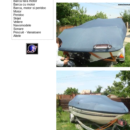
Barca fara motor
Barca cu motor
Barca, motor si peridoc
Motor
Peridoc
Skijet
Veliere
Navomodele
Sonare
Pescuit - Vanatoare
Altele