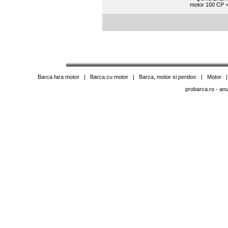
motor 100 CP +
Barca fara motor
|
Barca cu motor
|
Barca, motor si peridoc
|
Motor
probarca.ro
- anu