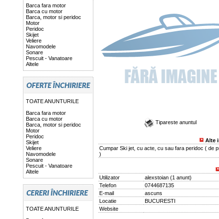
Barca fara motor
Barca cu motor
Barca, motor si peridoc
Motor
Peridoc
Skijet
Veliere
Navomodele
Sonare
Pescuit - Vanatoare
Altele
TOATE ANUNTURILE
Barca fara motor
Barca cu motor
Tipareste anuntul
Barca, motor si peridoc
Motor
Peridoc
Alte 
Skijet
Veliere
Cumpar Ski jet, cu acte, cu sau fara peridoc ( de p
Navomodele
)
Sonare
Pescuit - Vanatoare
Altele
Utilizator
alexstoian
(
1 anunt
)
Telefon
0744687135
E-mail
ascuns
Locatie
BUCURESTI
TOATE ANUNTURILE
Website