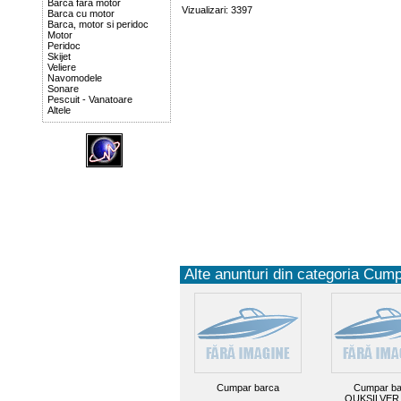
Barca fara motor
Vizualizari: 3397
Barca cu motor
Barca, motor si peridoc
Motor
Peridoc
Skijet
Veliere
Navomodele
Sonare
Pescuit - Vanatoare
Altele
Alte anunturi din categoria Cump
Cumpar barca
Cumpar ba
QUKSILVER 