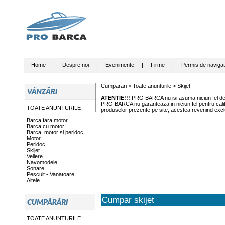
Home
|
Despre noi
|
Evenimente
|
Firme
|
Permis de navigat
Cumparari >
Toate anunturile
>
Skijet
ATENTIE!!!
PRO BARCA nu isi asuma niciun fel de r
PRO BARCA nu garanteaza in niciun fel pentru calitat
TOATE ANUNTURILE
produselor prezente pe site, acestea revenind exclu
Barca fara motor
Barca cu motor
Barca, motor si peridoc
Motor
Peridoc
Skijet
Veliere
Navomodele
Sonare
Pescuit - Vanatoare
Altele
Cumpar skijet
TOATE ANUNTURILE