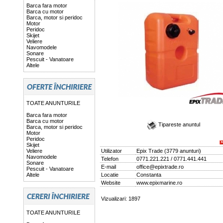
Barca fara motor
Barca cu motor
Barca, motor si peridoc
Motor
Peridoc
Skijet
Veliere
Navomodele
Sonare
Pescuit - Vanatoare
Altele
TOATE ANUNTURILE
Barca fara motor
Barca cu motor
Tipareste anuntul
Barca, motor si peridoc
Motor
Peridoc
Skijet
Veliere
Utilizator
Epix Trade
(
3779 anunturi
)
Navomodele
Telefon
0771.221.221 / 0771.441.441
Sonare
E-mail
office@epixtrade.ro
Pescuit - Vanatoare
Altele
Locatie
Constanta
Website
www.epixmarine.ro
Vizualizari: 1897
TOATE ANUNTURILE