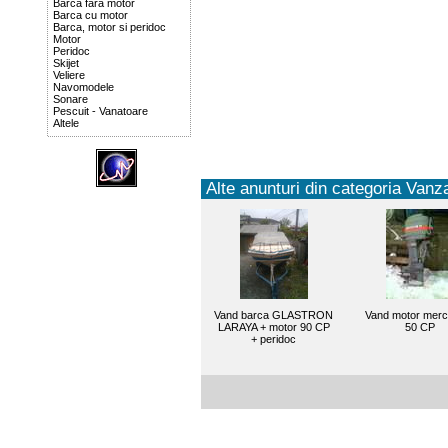
Barca fara motor
Barca cu motor
Barca, motor si peridoc
Motor
Peridoc
Skijet
Veliere
Navomodele
Sonare
Pescuit - Vanatoare
Altele
Alte anunturi din categoria Vanza
Vand barca GLASTRON
Vand motor merc
LARAYA + motor 90 CP
50 CP
+ peridoc