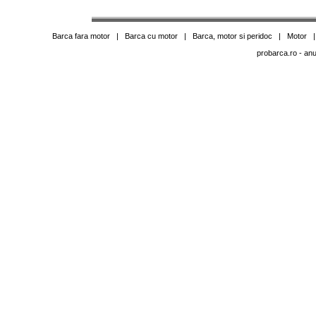
Barca fara motor
|
Barca cu motor
|
Barca, motor si peridoc
|
Motor
probarca.ro
- anu