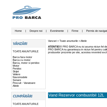
Home
|
Despre noi
|
Evenimente
|
Firme
|
Permis de navigat
Vanzari >
Toate anunturile
>
Altele
ATENTIE!!!
PRO BARCA nu isi asuma niciun fel de r
PRO BARCA nu garanteaza in niciun fel pentru calitat
TOATE ANUNTURILE
produselor prezente pe site, acestea revenind exclu
Barca fara motor
Barca cu motor
Barca, motor si peridoc
Motor
Peridoc
Skijet
Veliere
Navomodele
Sonare
Pescuit - Vanatoare
Altele
Vand Rezervor combustibil 12L
TOATE ANUNTURILE