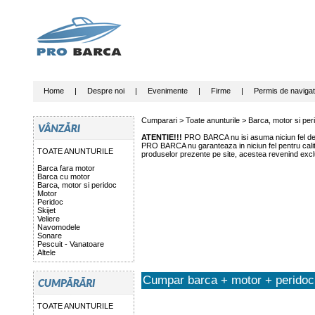
Home
|
Despre noi
|
Evenimente
|
Firme
|
Permis de navigat
Cumparari >
Toate anunturile
>
Barca, motor si per
ATENTIE!!!
PRO BARCA nu isi asuma niciun fel de r
PRO BARCA nu garanteaza in niciun fel pentru calitat
TOATE ANUNTURILE
produselor prezente pe site, acestea revenind exclu
Barca fara motor
Barca cu motor
Barca, motor si peridoc
Motor
Peridoc
Skijet
Veliere
Navomodele
Sonare
Pescuit - Vanatoare
Altele
Cumpar barca + motor + peridoc
TOATE ANUNTURILE