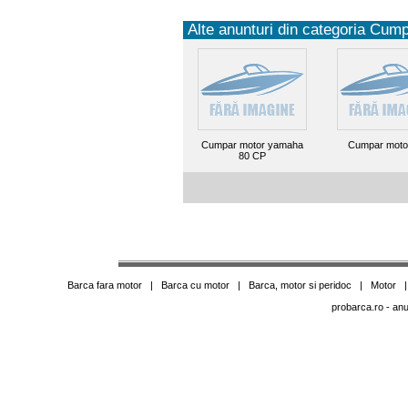
Alte anunturi din categoria Cump
Cumpar motor yamaha
Cumpar moto
80 CP
Barca fara motor
|
Barca cu motor
|
Barca, motor si peridoc
|
Motor
probarca.ro
- anu