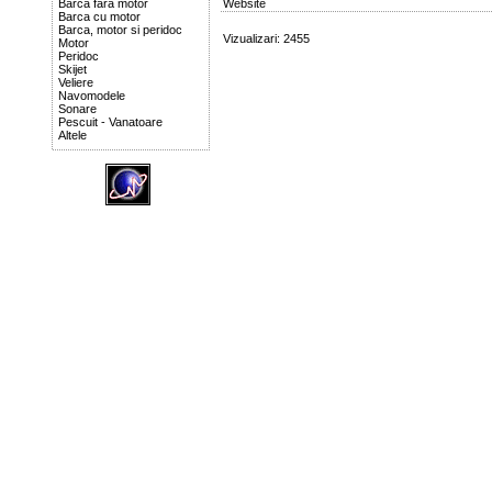
Barca fara motor
Website
Barca cu motor
Barca, motor si peridoc
Vizualizari: 2455
Motor
Peridoc
Skijet
Veliere
Navomodele
Sonare
Pescuit - Vanatoare
Altele