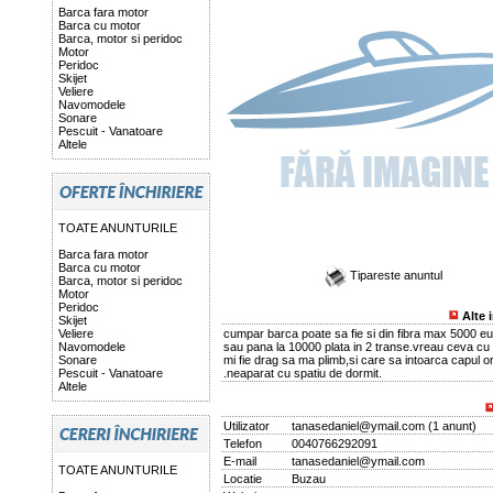
Barca fara motor
Barca cu motor
Barca, motor si peridoc
Motor
Peridoc
Skijet
Veliere
Navomodele
Sonare
Pescuit - Vanatoare
Altele
TOATE ANUNTURILE
Barca fara motor
Barca cu motor
Tipareste anuntul
Barca, motor si peridoc
Motor
Peridoc
Alte 
Skijet
Veliere
cumpar barca poate sa fie si din fibra max 5000 eu
Navomodele
sau pana la 10000 plata in 2 transe.vreau ceva cu
Sonare
mi fie drag sa ma plimb,si care sa intoarca capul o
Pescuit - Vanatoare
.neaparat cu spatiu de dormit.
Altele
Utilizator
tanasedaniel@ymail.com
(
1 anunt
)
Telefon
0040766292091
E-mail
tanasedaniel@ymail.com
TOATE ANUNTURILE
Locatie
Buzau