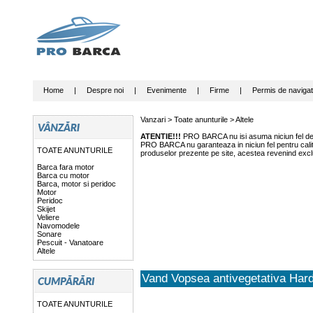
Home
|
Despre noi
|
Evenimente
|
Firme
|
Permis de navigat
Vanzari >
Toate anunturile
>
Altele
ATENTIE!!!
PRO BARCA nu isi asuma niciun fel de r
PRO BARCA nu garanteaza in niciun fel pentru calitat
TOATE ANUNTURILE
produselor prezente pe site, acestea revenind exclu
Barca fara motor
Barca cu motor
Barca, motor si peridoc
Motor
Peridoc
Skijet
Veliere
Navomodele
Sonare
Pescuit - Vanatoare
Altele
Vand Vopsea antivegetativa Har
TOATE ANUNTURILE