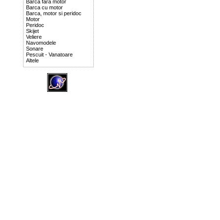
Barca fara motor
Barca cu motor
Barca, motor si peridoc
Motor
Peridoc
Skijet
Veliere
Navomodele
Sonare
Pescuit - Vanatoare
Altele