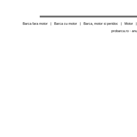
Barca fara motor
|
Barca cu motor
|
Barca, motor si peridoc
|
Motor
probarca.ro
- anu