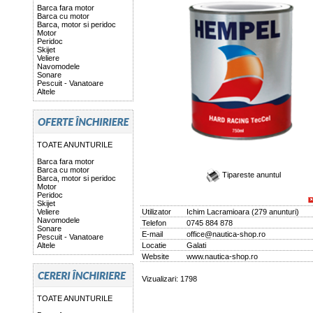
Barca fara motor
Barca cu motor
Barca, motor si peridoc
Motor
Peridoc
Skijet
Veliere
Navomodele
Sonare
Pescuit - Vanatoare
Altele
TOATE ANUNTURILE
Barca fara motor
Barca cu motor
Tipareste anuntul
Barca, motor si peridoc
Motor
Peridoc
Skijet
Veliere
Utilizator
Ichim Lacramioara
(
279 anunturi
)
Navomodele
Telefon
0745 884 878
Sonare
E-mail
office@nautica-shop.ro
Pescuit - Vanatoare
Altele
Locatie
Galati
Website
www.nautica-shop.ro
Vizualizari: 1798
TOATE ANUNTURILE