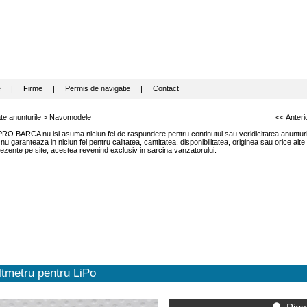
e
|
Firme
|
Permis de navigatie
|
Contact
te anunturile
>
Navomodele
<< Anteri
RO BARCA nu isi asuma niciun fel de raspundere pentru continutul sau veridicitatea anunturil
garanteaza in niciun fel pentru calitatea, cantitatea, disponibilitatea, originea sau orice alte
ezente pe site, acestea revenind exclusiv in sarcina vanzatorului.
tmetru pentru LiPo