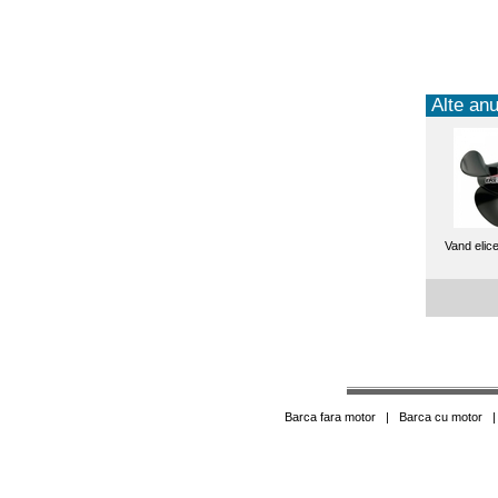
Alte anu
Vand elice
Barca fara motor
|
Barca cu motor