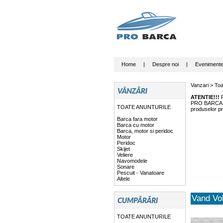
Home
|
Despre noi
|
Eveniment
Vanzari >
Toa
ATENTIE!!!
P
PRO BARCA nu 
TOATE ANUNTURILE
produselor pr
Barca fara motor
Barca cu motor
Barca, motor si peridoc
Motor
Peridoc
Skijet
Veliere
Navomodele
Sonare
Pescuit - Vanatoare
Altele
Vand Vol
TOATE ANUNTURILE