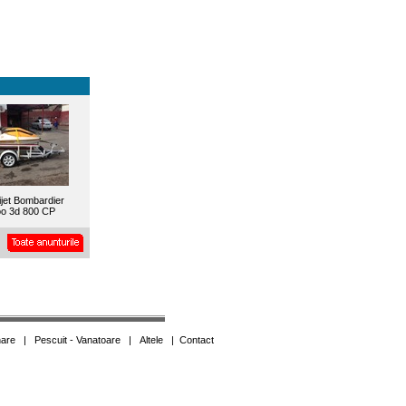
ijet Bombardier
o 3d 800 CP
are
|
Pescuit - Vanatoare
|
Altele
|
Contact