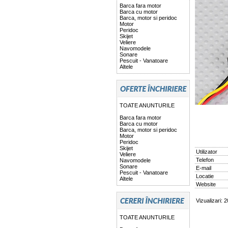
Barca fara motor
Barca cu motor
Barca, motor si peridoc
Motor
Peridoc
Skijet
Veliere
Navomodele
Sonare
Pescuit - Vanatoare
Altele
TOATE ANUNTURILE
Barca fara motor
Barca cu motor
Barca, motor si peridoc
Motor
Peridoc
Skijet
Utilizator
Veliere
Telefon
Navomodele
Sonare
E-mail
Pescuit - Vanatoare
Locatie
Altele
Website
Vizualizari: 
TOATE ANUNTURILE