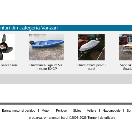
nturi din categoria Vanzari
 si accesorii
Vand barca Signum 500
Vand Prelate pentru
Vand sk
+ motor 50 CP
barci
Seado
|
Barca, motor si peridoc
|
Motor
|
Peridoc
|
Skijet
|
Veliere
|
Navomodele
|
Son
probarca.ro
- anunturi barci
©
2008-2026
Termeni de utilizare