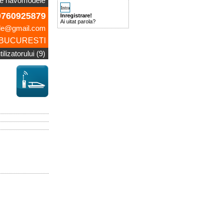
e navomodele
760925879
Inregistrare!
Ai uitat parola?
le@gmail.com
BUCURESTI
ilizatorului (9)