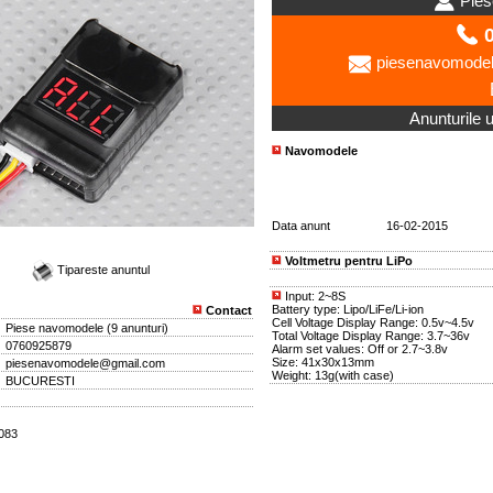
Pies
0
piesenavomode
Anunturile ut
Navomodele
Data anunt
16-02-2015
Voltmetru pentru LiPo
Tipareste anuntul
Input: 2~8S
Battery type: Lipo/LiFe/Li-ion
Contact
Cell Voltage Display Range: 0.5v~4.5v
Piese navomodele
(
9 anunturi
)
Total Voltage Display Range: 3.7~36v
0760925879
Alarm set values: Off or 2.7~3.8v
Size: 41x30x13mm
piesenavomodele@gmail.com
Weight: 13g(with case)
BUCURESTI
2083