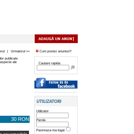
orul
|
Urmatorul >>
Cum postez anunturi?
or publicate.
 aspecte ale
Cautare rapida:
Utilizator
30 RON
Parola
Pastreaza-ma logat