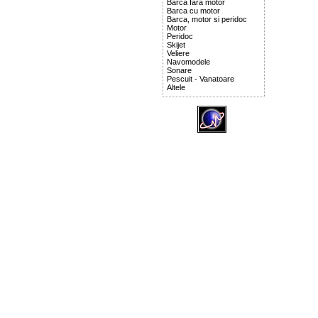
Barca fara motor
Barca cu motor
Barca, motor si peridoc
Motor
Peridoc
Skijet
Veliere
Navomodele
Sonare
Pescuit - Vanatoare
Altele