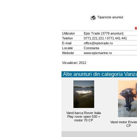
Tipareste anuntul
Utilizator
Epix Trade
(
3779 anunturi
)
Telefon
0771.221.221 / 0771.441.441
E-mail
office@epixtrade.ro
Locatie
Constanta
Website
www.epixmarine.ro
Vizualizari: 2012
Alte anunturi din categoria Vanza
Vand barca Rover Italia
Play rover open 530 +
motor 70 CP
Vand motor Envie
CP