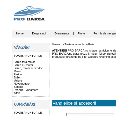
Home
|
Despre noi
|
Evenimente
|
Firme
|
Permis de navigat
Vanzari >
Toate anunturile
>
Altele
ATENTIE!!!
PRO BARCA nu isi asuma niciun fel de r
PRO BARCA nu garanteaza in niciun fel pentru calitat
TOATE ANUNTURILE
produselor prezente pe site, acestea revenind exclu
Barca fara motor
Barca cu motor
Barca, motor si peridoc
Motor
Peridoc
Skijet
Veliere
Navomodele
Sonare
Pescuit - Vanatoare
Altele
Vand elice si accesorii
TOATE ANUNTURILE