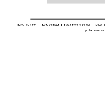
Barca fara motor
|
Barca cu motor
|
Barca, motor si peridoc
|
Motor
probarca.ro
- anu