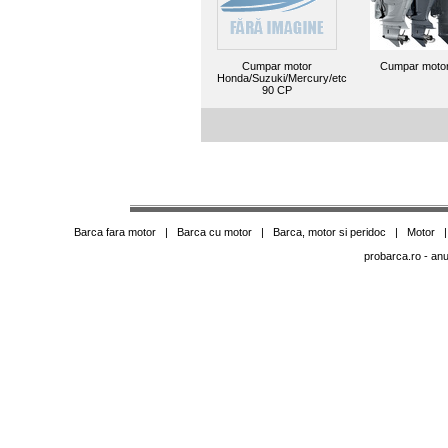
Cumpar motor
Cumpar motor
Honda/Suzuki/Mercury/etc
90 CP
Barca fara motor
|
Barca cu motor
|
Barca, motor si peridoc
|
Motor
probarca.ro
- anu