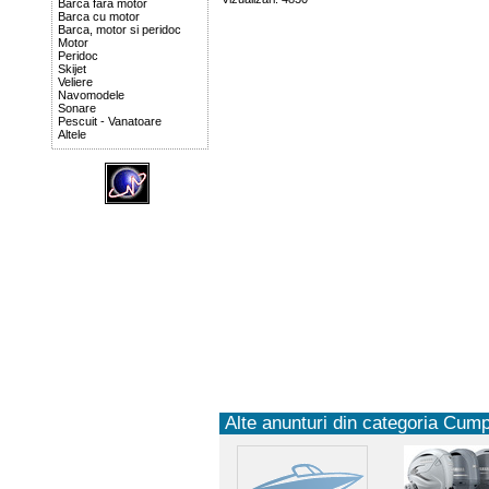
Barca fara motor
Barca cu motor
Barca, motor si peridoc
Motor
Peridoc
Skijet
Veliere
Navomodele
Sonare
Pescuit - Vanatoare
Altele
Alte anunturi din categoria Cump