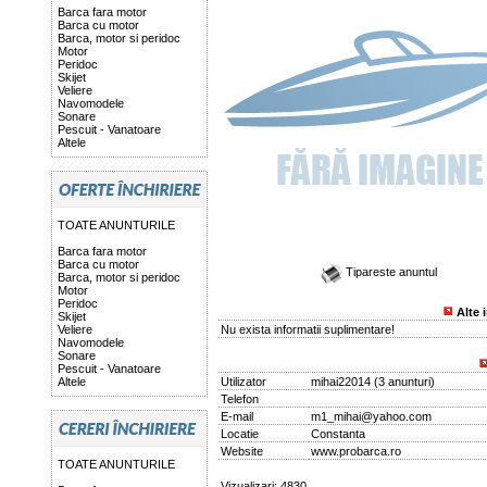
Barca fara motor
Barca cu motor
Barca, motor si peridoc
Motor
Peridoc
Skijet
Veliere
Navomodele
Sonare
Pescuit - Vanatoare
Altele
TOATE ANUNTURILE
Barca fara motor
Barca cu motor
Tipareste anuntul
Barca, motor si peridoc
Motor
Peridoc
Alte 
Skijet
Veliere
Nu exista informatii suplimentare!
Navomodele
Sonare
Pescuit - Vanatoare
Altele
Utilizator
mihai22014
(
3 anunturi
)
Telefon
E-mail
m1_mihai@yahoo.com
Locatie
Constanta
Website
www.probarca.ro
TOATE ANUNTURILE
Vizualizari: 4830