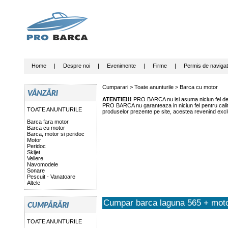
Home
|
Despre noi
|
Evenimente
|
Firme
|
Permis de navigat
Cumparari >
Toate anunturile
>
Barca cu motor
ATENTIE!!!
PRO BARCA nu isi asuma niciun fel de r
PRO BARCA nu garanteaza in niciun fel pentru calitat
TOATE ANUNTURILE
produselor prezente pe site, acestea revenind exclu
Barca fara motor
Barca cu motor
Barca, motor si peridoc
Motor
Peridoc
Skijet
Veliere
Navomodele
Sonare
Pescuit - Vanatoare
Altele
Cumpar barca laguna 565 + mot
TOATE ANUNTURILE