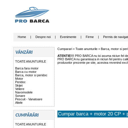
Home
|
Despre noi
|
Evenimente
|
Firme
|
Permis de navigat
Cumparari >
Toate anunturile
>
Barca, motor si per
ATENTIE!!!
PRO BARCA nu isi asuma niciun fel de r
PRO BARCA nu garanteaza in niciun fel pentru calitat
TOATE ANUNTURILE
produselor prezente pe site, acestea revenind exclu
Barca fara motor
Barca cu motor
Barca, motor si peridoc
Motor
Peridoc
Skijet
Veliere
Navomodele
Sonare
Pescuit - Vanatoare
Altele
Cumpar barca + motor 20 CP + 
TOATE ANUNTURILE