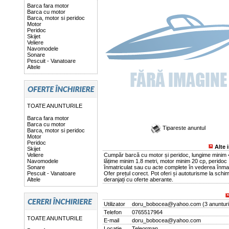
Barca fara motor
Barca cu motor
Barca, motor si peridoc
Motor
Peridoc
Skijet
Veliere
Navomodele
Sonare
Pescuit - Vanatoare
Altele
TOATE ANUNTURILE
Barca fara motor
Barca cu motor
Tipareste anuntul
Barca, motor si peridoc
Motor
Peridoc
Alte 
Skijet
Veliere
Cumpăr barcă cu motor și peridoc, lungime minim 4
Navomodele
lățime minim 1.8 metri, motor minim 20 cp, peridoc
Sonare
înmatriculat sau cu acte complete în vederea înmatr
Pescuit - Vanatoare
Ofer prețul corect. Pot oferi și autoturisme la schi
Altele
deranjați cu oferte aberante.
Utilizator
doru_bobocea@yahoo.com
(
3 anunturi
Telefon
0765517964
TOATE ANUNTURILE
E-mail
doru_bobocea@yahoo.com
Locatie
Teleorman