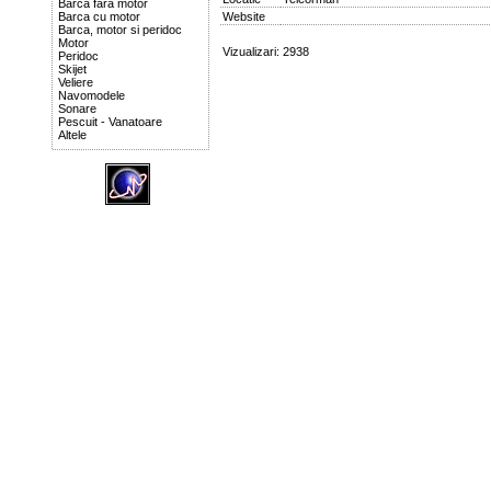
Barca fara motor
Barca cu motor
Website
Barca, motor si peridoc
Motor
Vizualizari: 2938
Peridoc
Skijet
Veliere
Navomodele
Sonare
Pescuit - Vanatoare
Altele