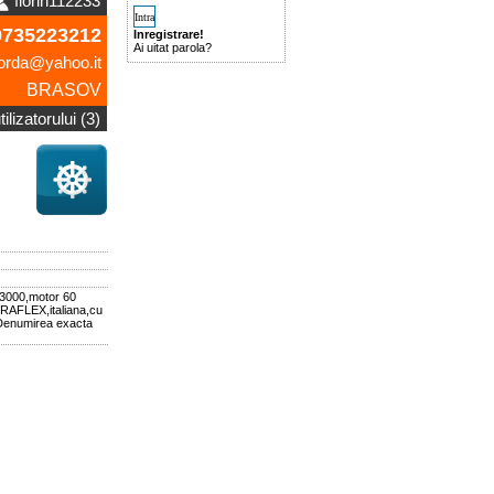
florin112233
735223212
Inregistrare!
Ai uitat parola?
corda@yahoo.it
BRASOV
ilizatorului (3)
 3000,motor 60
TRAFLEX,italiana,cu
 Denumirea exacta