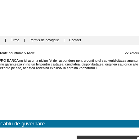
e
|
Firme
|
Permis de navigatie
|
Contact
Toate anunturile
>
Altele
<< Anteri
RO BARCA nu isi asuma niciun fel de raspundere pentru continutul sau veridicitatea anunturil
garanteaza in niciun fel pentru calitatea, cantitatea, disponibilitatea, originea sau orice alte
ezente pe site, acestea revenind exclusiv in sarcina vanzatorului.
cablu de guvernare