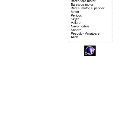
Barca fara motor
Barca cu motor
Barca, motor si peridoc
Motor
Peridoc
Skijet
Veliere
Navomodele
Sonare
Pescuit - Vanatoare
Altele