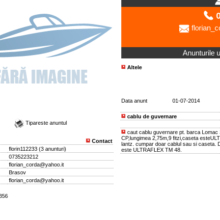
0
florian_
Anunturile ut
Altele
Data anunt
01-07-2014
cablu de guvernare
Tipareste anuntul
caut cablu guvernare pt. barca Lomac
CP,lungimea 2,75m,9 fitzi,caseta esteUL
Contact
lantz. cumpar doar cablul sau si caseta.
florin112233
(
3 anunturi
)
este ULTRAFLEX TM 48.
0735223212
florian_corda@yahoo.it
Brasov
florian_corda@yahoo.it
2356