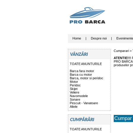
Home
|
Despre noi
|
Eveniment
Cumparari >
ATENTIE!!!
P
PRO BARCA nu 
TOATE ANUNTURILE
produselor pr
Barca fara motor
Barca cu motor
Barca, motor si peridoc
Motor
Peridoc
Skijet
Veliere
Navomodele
Sonare
Pescuit - Vanatoare
Altele
Cumpar 
TOATE ANUNTURILE