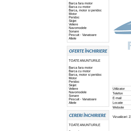
Barca fara motor
Barca cu motor
Barca, motor si peridoc
Motor
Peridoc
Skijet
Veliere
Navomodele
Sonare
Pescuit - Vanatoare
Altele
TOATE ANUNTURILE
Barca fara motor
Barca cu motor
Barca, motor si peridoc
Motor
Peridoc
Skijet
Veliere
Utilizator
Navomodele
Telefon
Sonare
E-mail
Pescuit - Vanatoare
Altele
Locatie
Website
Vizualizari: 
TOATE ANUNTURILE