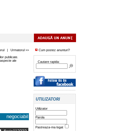
orul
|
Urmatorul >>
Cum postez anunturi?
or publicate.
 aspecte ale
Cautare rapida:
Utilizator
negociabil
Parola
Pastreaza-ma logat