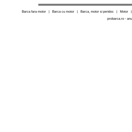
Barca fara motor
|
Barca cu motor
|
Barca, motor si peridoc
|
Motor
probarca.ro
- anu