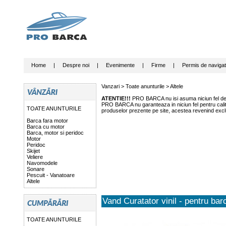
Home
|
Despre noi
|
Evenimente
|
Firme
|
Permis de navigat
Vanzari >
Toate anunturile
>
Altele
ATENTIE!!!
PRO BARCA nu isi asuma niciun fel de r
PRO BARCA nu garanteaza in niciun fel pentru calitat
TOATE ANUNTURILE
produselor prezente pe site, acestea revenind exclu
Barca fara motor
Barca cu motor
Barca, motor si peridoc
Motor
Peridoc
Skijet
Veliere
Navomodele
Sonare
Pescuit - Vanatoare
Altele
Vand Curatator vinil - pentru ba
TOATE ANUNTURILE