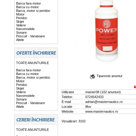
Barca fara motor
Barca cu motor
Barca, motor si peridoc
Motor
Peridoc
Skijet
Veliere
Navomodele
Sonare
Pescuit - Vanatoare
Altele
TOATE ANUNTURILE
Barca fara motor
Barca cu motor
Tipareste anuntul
Barca, motor si peridoc
Motor
Peridoc
Skijet
Veliere
Utilizator
master08
(
102 anunturi
)
Navomodele
Telefon
0724542433
Sonare
E-mail
adrian@masternautics.ro
Pescuit - Vanatoare
Altele
Locatie
Ilfov
Website
www.masternautics.ro
Vizualizari: 3102
TOATE ANUNTURILE