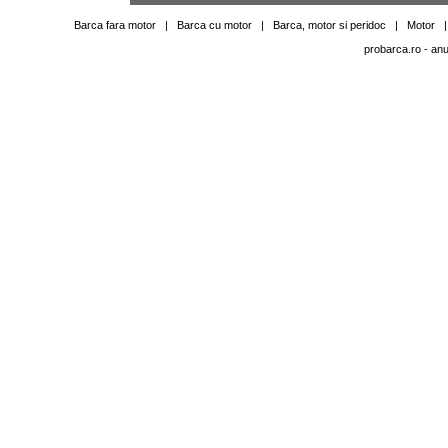
Barca fara motor
|
Barca cu motor
|
Barca, motor si peridoc
|
Motor
probarca.ro
- anu