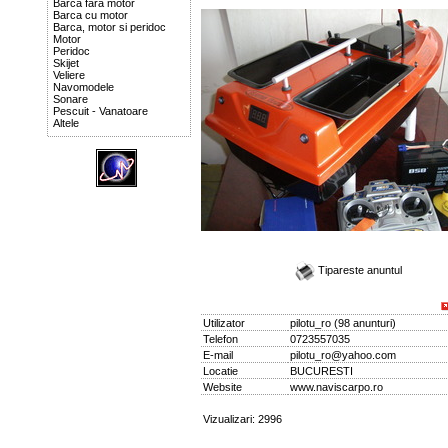
Barca fara motor
Barca cu motor
Barca, motor si peridoc
Motor
Peridoc
Skijet
Veliere
Navomodele
Sonare
Pescuit - Vanatoare
Altele
Tipareste anuntul
Utilizator
pilotu_ro
(
98 anunturi
)
Telefon
0723557035
E-mail
pilotu_ro@yahoo.com
Locatie
BUCURESTI
Website
www.naviscarpo.ro
Vizualizari: 2996