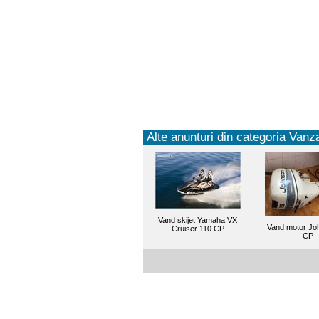
Alte anunturi din categoria Vanza
Vand skijet Yamaha VX
Vand motor Jo
Cruiser 110 CP
CP