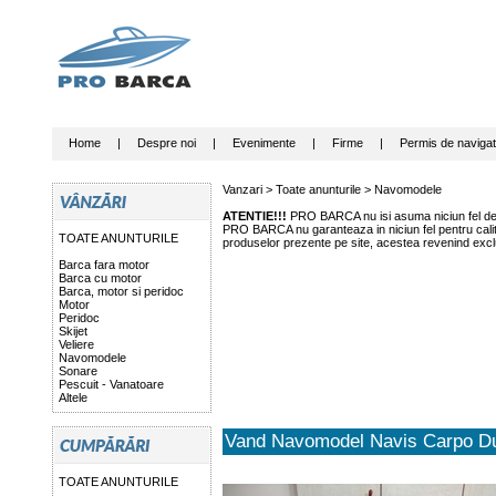
Home
|
Despre noi
|
Evenimente
|
Firme
|
Permis de navigat
Vanzari >
Toate anunturile
>
Navomodele
ATENTIE!!!
PRO BARCA nu isi asuma niciun fel de r
PRO BARCA nu garanteaza in niciun fel pentru calitat
TOATE ANUNTURILE
produselor prezente pe site, acestea revenind exclu
Barca fara motor
Barca cu motor
Barca, motor si peridoc
Motor
Peridoc
Skijet
Veliere
Navomodele
Sonare
Pescuit - Vanatoare
Altele
Vand Navomodel Navis Carpo Du
TOATE ANUNTURILE