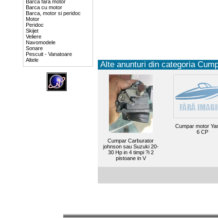
Barca fara motor
Barca cu motor
Barca, motor si peridoc
Motor
Peridoc
Skijet
Veliere
Navomodele
Sonare
Pescuit - Vanatoare
Altele
Alte anunturi din categoria Cump
Cumpar motor Ya
6 CP
Cumpar Carburator
johnson sau Suzuki 20-
30 Hp in 4 timpi ?i 2
pistoane in V