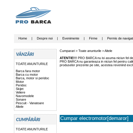
Home
|
Despre noi
|
Evenimente
|
Firme
|
Permis de navigat
Cumparari >
Toate anunturile
>
Altele
ATENTIE!!!
PRO BARCA nu isi asuma niciun fel de r
PRO BARCA nu garanteaza in niciun fel pentru calitat
TOATE ANUNTURILE
produselor prezente pe site, acestea revenind exclu
Barca fara motor
Barca cu motor
Barca, motor si peridoc
Motor
Peridoc
Skijet
Veliere
Navomodele
Sonare
Pescuit - Vanatoare
Altele
Cumpar electromotor[demaror]
TOATE ANUNTURILE