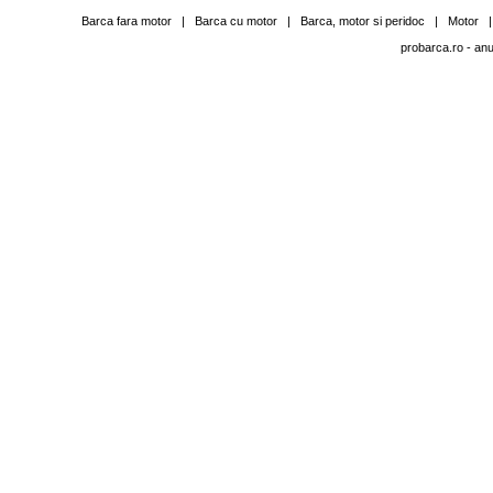
Barca fara motor
|
Barca cu motor
|
Barca, motor si peridoc
|
Motor
probarca.ro
- anu