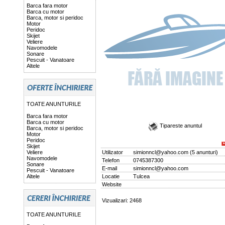
Barca fara motor
Barca cu motor
Barca, motor si peridoc
Motor
Peridoc
Skijet
Veliere
Navomodele
Sonare
Pescuit - Vanatoare
Altele
TOATE ANUNTURILE
Barca fara motor
Barca cu motor
Tipareste anuntul
Barca, motor si peridoc
Motor
Peridoc
Skijet
Veliere
Utilizator
simionncl@yahoo.com
(
5 anunturi
)
Navomodele
Telefon
0745387300
Sonare
E-mail
simionncl@yahoo.com
Pescuit - Vanatoare
Altele
Locatie
Tulcea
Website
Vizualizari: 2468
TOATE ANUNTURILE