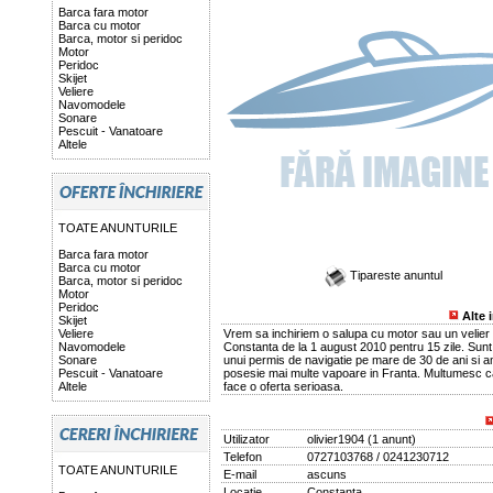
Barca fara motor
Barca cu motor
Barca, motor si peridoc
Motor
Peridoc
Skijet
Veliere
Navomodele
Sonare
Pescuit - Vanatoare
Altele
TOATE ANUNTURILE
Barca fara motor
Barca cu motor
Tipareste anuntul
Barca, motor si peridoc
Motor
Peridoc
Alte 
Skijet
Veliere
Vrem sa inchiriem o salupa cu motor sau un velier 
Navomodele
Constanta de la 1 august 2010 pentru 15 zile. Sunt t
Sonare
unui permis de navigatie pe mare de 30 de ani si a
Pescuit - Vanatoare
posesie mai multe vapoare in Franta. Multumesc ca
Altele
face o oferta serioasa.
Utilizator
olivier1904
(
1 anunt
)
Telefon
0727103768 / 0241230712
TOATE ANUNTURILE
E-mail
ascuns
Locatie
Constanta