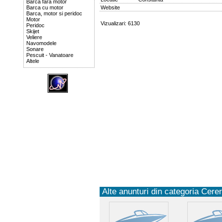
Barca fara motor
Barca cu motor
Website
Barca, motor si peridoc
Motor
Vizualizari: 6130
Peridoc
Skijet
Veliere
Navomodele
Sonare
Pescuit - Vanatoare
Altele
Alte anunturi din categoria Cereri