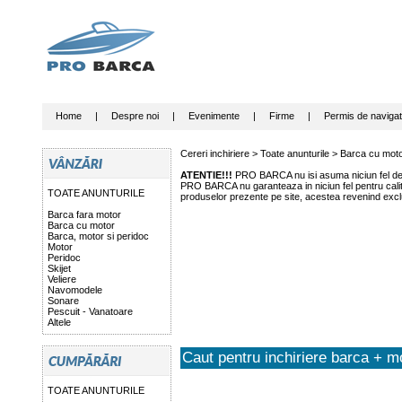
Home
|
Despre noi
|
Evenimente
|
Firme
|
Permis de navigat
Cereri inchiriere >
Toate anunturile
>
Barca cu mot
ATENTIE!!!
PRO BARCA nu isi asuma niciun fel de r
PRO BARCA nu garanteaza in niciun fel pentru calitat
TOATE ANUNTURILE
produselor prezente pe site, acestea revenind exclu
Barca fara motor
Barca cu motor
Barca, motor si peridoc
Motor
Peridoc
Skijet
Veliere
Navomodele
Sonare
Pescuit - Vanatoare
Altele
Caut pentru inchiriere barca + m
TOATE ANUNTURILE