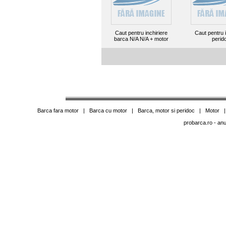
Caut pentru inchiriere
Caut pentru i
barca N/A N/A + motor
perid
Barca fara motor
|
Barca cu motor
|
Barca, motor si peridoc
|
Motor
probarca.ro
- anu