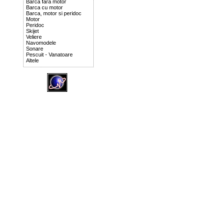
Barca fara motor
Barca cu motor
Barca, motor si peridoc
Motor
Peridoc
Skijet
Veliere
Navomodele
Sonare
Pescuit - Vanatoare
Altele