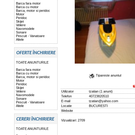
Barca fara motor
Barca cu motor
Barca, motor si peridoc
Motor
Peridoc
Skijet
Veliere
Navomodele
Sonare
Pescuit - Vanatoare
Altele
TOATE ANUNTURILE
Barca fara motor
Barca cu motor
Tipareste anuntul
Barca, motor si peridoc
Motor
Peridoc
Skijet
Veliere
Utilizator
tzatian
(
1 anunt
)
Navomodele
Telefon
40723820510
Sonare
E-mail
tzatian@yahoo.com
Pescuit - Vanatoare
Altele
Locatie
BUCURESTI
Website
Vizualizari: 2709
TOATE ANUNTURILE