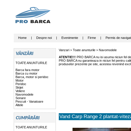
Home
|
Despre noi
|
Evenimente
|
Firme
|
Permis de navigat
Vanzari >
Toate anunturile
>
Navomodele
ATENTIE!!!
PRO BARCA nu isi asuma niciun fel de r
PRO BARCA nu garanteaza in niciun fel pentru calitat
TOATE ANUNTURILE
produselor prezente pe site, acestea revenind exclu
Barca fara motor
Barca cu motor
Barca, motor si peridoc
Motor
Peridoc
Skijet
Veliere
Navomodele
Sonare
Pescuit - Vanatoare
Altele
Vand Carp Range 2 plantat-vitez
TOATE ANUNTURILE