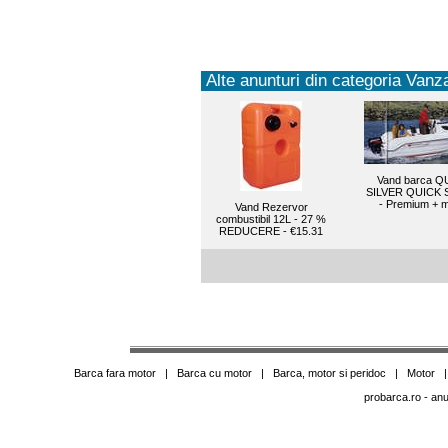
Alte anunturi din categoria Vanza
Vand barca Q
SILVER QUICK 
- Premium + m
Vand Rezervor
combustibil 12L - 27 %
REDUCERE - €15.31
Barca fara motor
|
Barca cu motor
|
Barca, motor si peridoc
|
Motor
probarca.ro
- anu