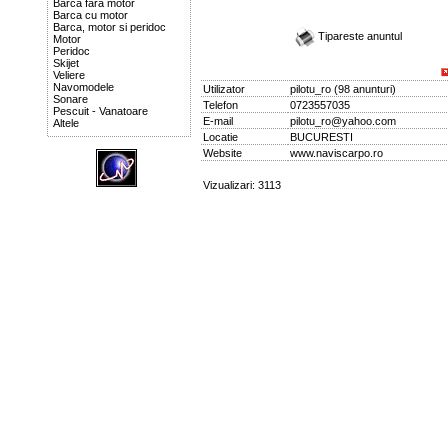
Barca fara motor
Barca cu motor
Barca, motor si peridoc
Tipareste anuntul
Motor
Peridoc
Skijet
Veliere
Navomodele
Utilizator
pilotu_ro
(
98 anunturi
)
Sonare
Telefon
0723557035
Pescuit - Vanatoare
E-mail
pilotu_ro@yahoo.com
Altele
Locatie
BUCURESTI
Website
www.naviscarpo.ro
Vizualizari: 3113