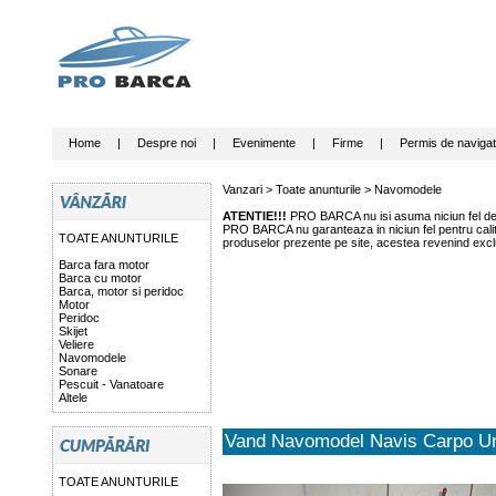
Home
|
Despre noi
|
Evenimente
|
Firme
|
Permis de navigat
Vanzari >
Toate anunturile
>
Navomodele
ATENTIE!!!
PRO BARCA nu isi asuma niciun fel de r
PRO BARCA nu garanteaza in niciun fel pentru calitat
TOATE ANUNTURILE
produselor prezente pe site, acestea revenind exclu
Barca fara motor
Barca cu motor
Barca, motor si peridoc
Motor
Peridoc
Skijet
Veliere
Navomodele
Sonare
Pescuit - Vanatoare
Altele
Vand Navomodel Navis Carpo U
TOATE ANUNTURILE