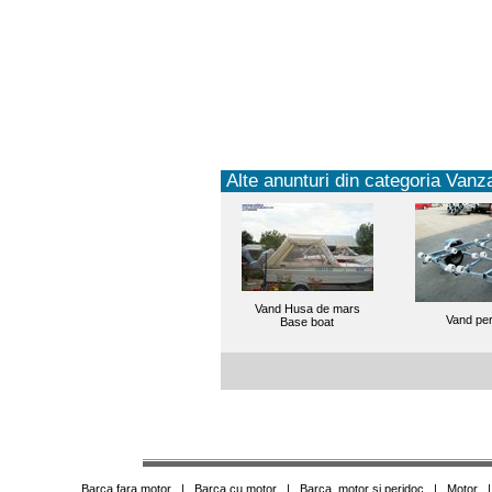
Alte anunturi din categoria Vanza
Vand Husa de mars
Vand per
Base boat
Barca fara motor
|
Barca cu motor
|
Barca, motor si peridoc
|
Motor