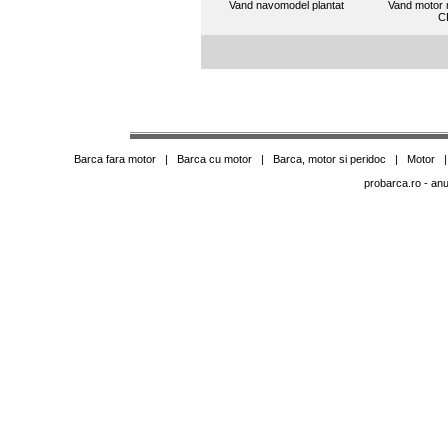
Vand navomodel plantat
Vand motor 
C
Barca fara motor
|
Barca cu motor
|
Barca, motor si peridoc
|
Motor
probarca.ro
- anu