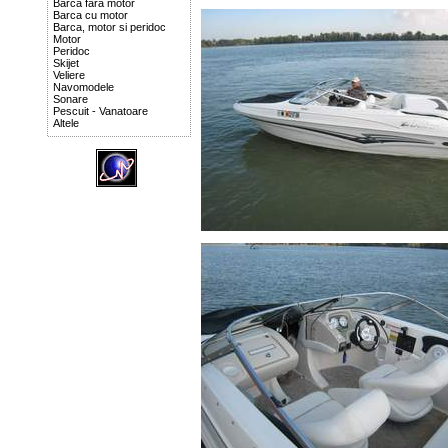
Barca fara motor
Barca cu motor
Barca, motor si peridoc
Motor
Peridoc
Skijet
Veliere
Navomodele
Sonare
Pescuit - Vanatoare
Altele