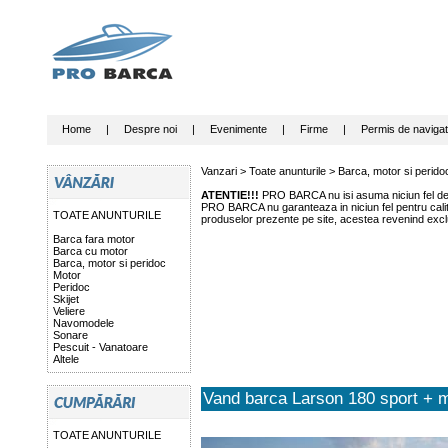
Home
|
Despre noi
|
Evenimente
|
Firme
|
Permis de navigat
Vanzari >
Toate anunturile
>
Barca, motor si perido
ATENTIE!!!
PRO BARCA nu isi asuma niciun fel de r
PRO BARCA nu garanteaza in niciun fel pentru calitat
TOATE ANUNTURILE
produselor prezente pe site, acestea revenind exclu
Barca fara motor
Barca cu motor
Barca, motor si peridoc
Motor
Peridoc
Skijet
Veliere
Navomodele
Sonare
Pescuit - Vanatoare
Altele
Vand barca Larson 180 sport + 
TOATE ANUNTURILE