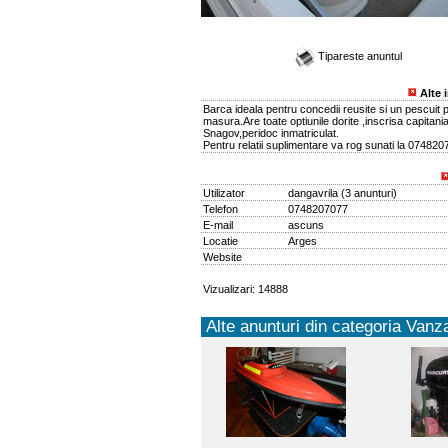
Tipareste anuntul
Alte 
Barca ideala pentru concedii reusite si un pescuit 
masura.Are toate optiunile dorite ,inscrisa capitani
Snagov,peridoc inmatriculat.
Pentru relatii suplimentare va rog sunati la 07482
Utilizator
dangavrila
(
3 anunturi
)
Telefon
0748207077
E-mail
ascuns
Locatie
Arges
Website
Vizualizari: 14888
Alte anunturi din categoria Vanza