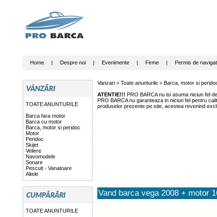
Home
|
Despre noi
|
Evenimente
|
Firme
|
Permis de navigat
Vanzari >
Toate anunturile
>
Barca, motor si perido
ATENTIE!!!
PRO BARCA nu isi asuma niciun fel de r
PRO BARCA nu garanteaza in niciun fel pentru calitat
TOATE ANUNTURILE
produselor prezente pe site, acestea revenind exclu
Barca fara motor
Barca cu motor
Barca, motor si peridoc
Motor
Peridoc
Skijet
Veliere
Navomodele
Sonare
Pescuit - Vanatoare
Altele
Vand barca vega 2008 + motor 1
TOATE ANUNTURILE