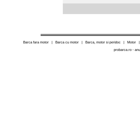
Barca fara motor
|
Barca cu motor
|
Barca, motor si peridoc
|
Motor
probarca.ro
- anu