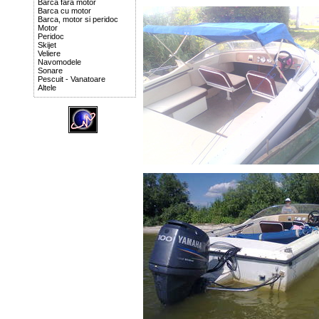
Barca fara motor
Barca cu motor
Barca, motor si peridoc
Motor
Peridoc
Skijet
Veliere
Navomodele
Sonare
Pescuit - Vanatoare
Altele