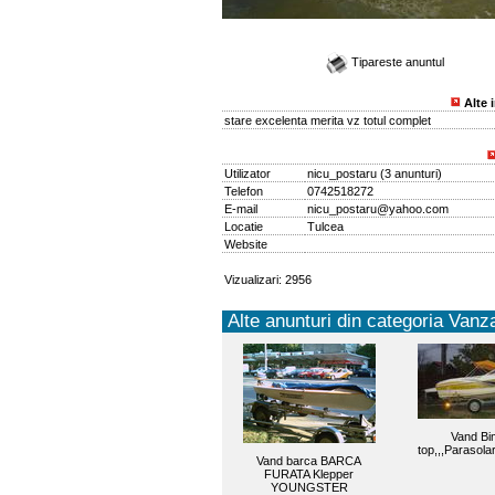
Tipareste anuntul
Alte 
stare excelenta merita vz totul complet
Utilizator
nicu_postaru
(
3 anunturi
)
Telefon
0742518272
E-mail
nicu_postaru@yahoo.com
Locatie
Tulcea
Website
Vizualizari: 2956
Alte anunturi din categoria Vanza
Vand Bim
top,,,Parasola
Vand barca BARCA
FURATA Klepper
YOUNGSTER