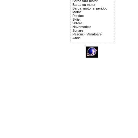
Barca fara motor
Barca cu motor
Barca, motor si peridoc
Motor
Peridoc
Skijet
Veliere
Navomodele
Sonare
Pescuit - Vanatoare
Altele