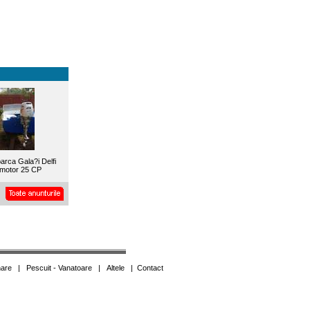
arca Gala?i Delfi
 motor 25 CP
are
|
Pescuit - Vanatoare
|
Altele
|
Contact