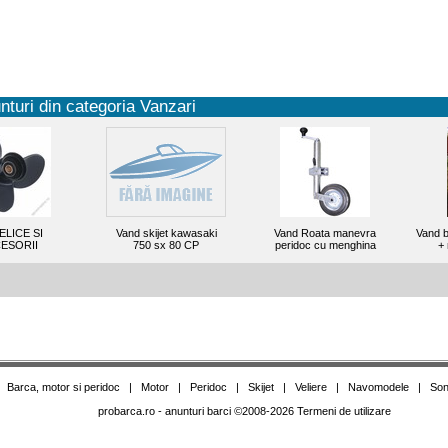
nturi din categoria Vanzari
ELICE SI
Vand skijet kawasaki
Vand Roata manevra
Vand b
ESORII
750 sx 80 CP
peridoc cu menghina
+
|
Barca, motor si peridoc
|
Motor
|
Peridoc
|
Skijet
|
Veliere
|
Navomodele
|
Son
probarca.ro
- anunturi barci
©
2008-2026
Termeni de utilizare