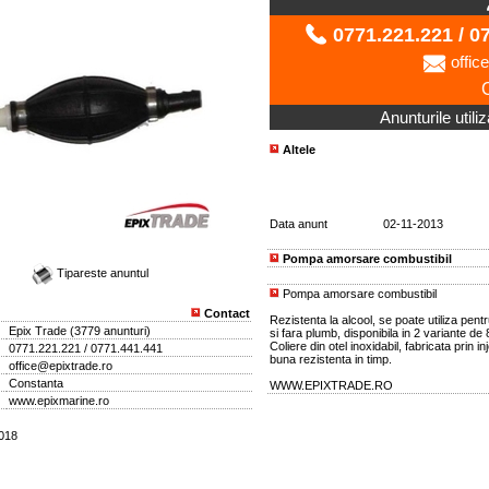
0771.221.221 / 0
offic
Anunturile utili
Altele
Data anunt
02-11-2013
Pompa amorsare combustibil
Tipareste anuntul
Pompa amorsare combustibil
Contact
Rezistenta la alcool, se poate utiliza pen
Epix Trade
(
3779 anunturi
)
si fara plumb, disponibila in 2 variante de
Coliere din otel inoxidabil, fabricata prin i
0771.221.221 / 0771.441.441
buna rezistenta in timp.
office@epixtrade.ro
Constanta
WWW.EPIXTRADE.RO
www.epixmarine.ro
2018