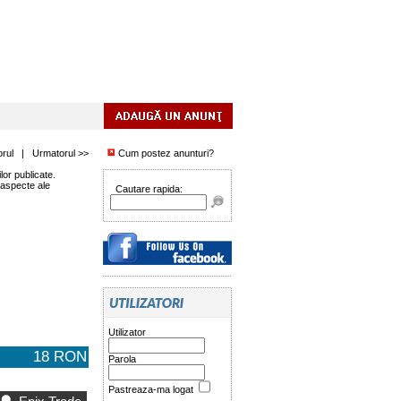
orul
|
Urmatorul >>
Cum postez anunturi?
or publicate.
 aspecte ale
Cautare rapida:
Utilizator
18 RON
Parola
Pastreaza-ma logat