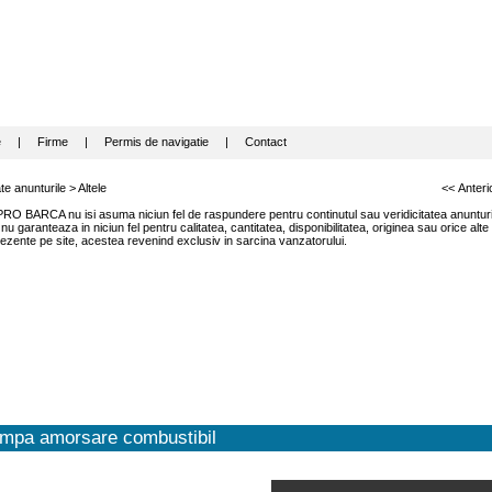
e
|
Firme
|
Permis de navigatie
|
Contact
te anunturile
>
Altele
<< Anteri
RO BARCA nu isi asuma niciun fel de raspundere pentru continutul sau veridicitatea anunturil
garanteaza in niciun fel pentru calitatea, cantitatea, disponibilitatea, originea sau orice alte
ezente pe site, acestea revenind exclusiv in sarcina vanzatorului.
mpa amorsare combustibil