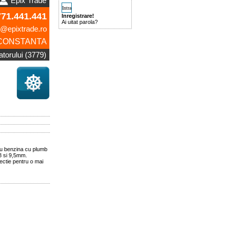
Epix Trade
771.441.441
Inregistrare!
Ai uitat parola?
e@epixtrade.ro
CONSTANTA
zatorului (3779)
tru benzina cu plumb
 8 si 9,5mm.
njectie pentru o mai