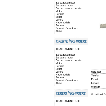
Barca fara motor
Barca cu motor
Barca, motor si peridoc
Motor
Peridoc
Skijet
Veliere
Navomodele
Sonare
Pescuit - Vanatoare
Altele
TOATE ANUNTURILE
Barca fara motor
Barca cu motor
Barca, motor si peridoc
Motor
Peridoc
Skijet
Veliere
Utilizator
Navomodele
Telefon
Sonare
E-mail
Pescuit - Vanatoare
Altele
Locatie
Website
Vizualizari: 
TOATE ANUNTURILE