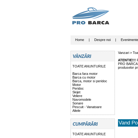
Home
|
Despre noi
|
Eveniment
Vanzari >
Toa
ATENTIE!!!
P
PRO BARCA nu 
TOATE ANUNTURILE
produselor pr
Barca fara motor
Barca cu motor
Barca, motor si peridoc
Motor
Peridoc
Skijet
Veliere
Navomodele
Sonare
Pescuit - Vanatoare
Altele
Vand Po
TOATE ANUNTURILE