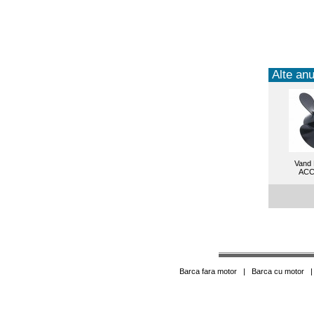
Alte anu
Vand 
ACC
Barca fara motor
|
Barca cu motor