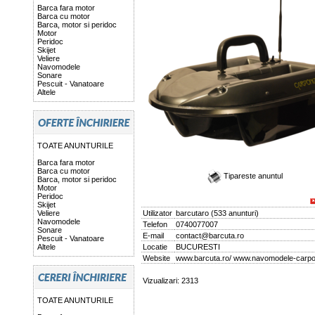
Barca fara motor
Barca cu motor
Barca, motor si peridoc
Motor
Peridoc
Skijet
Veliere
Navomodele
Sonare
Pescuit - Vanatoare
Altele
TOATE ANUNTURILE
Barca fara motor
Barca cu motor
Tipareste anuntul
Barca, motor si peridoc
Motor
Peridoc
Skijet
Veliere
Utilizator
barcutaro
(
533 anunturi
)
Navomodele
Telefon
0740077007
Sonare
E-mail
contact@barcuta.ro
Pescuit - Vanatoare
Altele
Locatie
BUCURESTI
Website
www.barcuta.ro/ www.navomodele-carpon
Vizualizari: 2313
TOATE ANUNTURILE