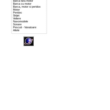
Barca fara motor
Barca cu motor
Barca, motor si peridoc
Motor
Peridoc
Skijet
Veliere
Navomodele
Sonare
Pescuit - Vanatoare
Altele