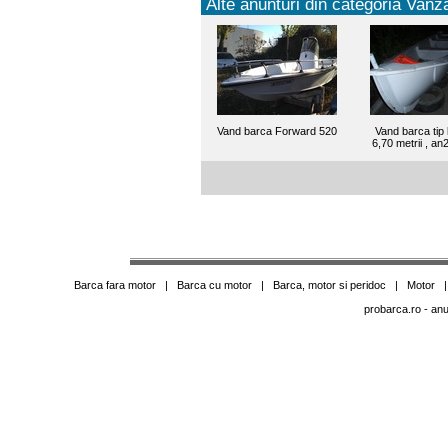
Alte anunturi din categoria Vanza
Vand barca Forward 520
Vand barca tip 
6,70 metrii , a
Barca fara motor
|
Barca cu motor
|
Barca, motor si peridoc
|
Motor
probarca.ro
- anu