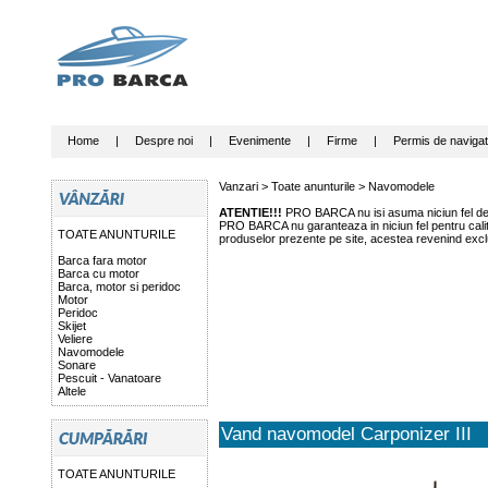
Home
|
Despre noi
|
Evenimente
|
Firme
|
Permis de navigat
Vanzari >
Toate anunturile
>
Navomodele
ATENTIE!!!
PRO BARCA nu isi asuma niciun fel de r
PRO BARCA nu garanteaza in niciun fel pentru calitat
TOATE ANUNTURILE
produselor prezente pe site, acestea revenind exclu
Barca fara motor
Barca cu motor
Barca, motor si peridoc
Motor
Peridoc
Skijet
Veliere
Navomodele
Sonare
Pescuit - Vanatoare
Altele
Vand navomodel Carponizer III
TOATE ANUNTURILE