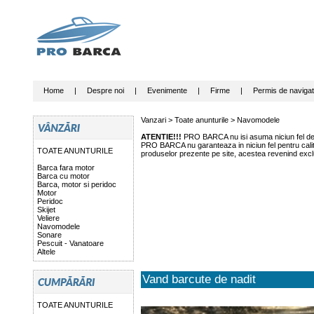
Home
|
Despre noi
|
Evenimente
|
Firme
|
Permis de navigat
Vanzari >
Toate anunturile
>
Navomodele
ATENTIE!!!
PRO BARCA nu isi asuma niciun fel de r
PRO BARCA nu garanteaza in niciun fel pentru calitat
TOATE ANUNTURILE
produselor prezente pe site, acestea revenind exclu
Barca fara motor
Barca cu motor
Barca, motor si peridoc
Motor
Peridoc
Skijet
Veliere
Navomodele
Sonare
Pescuit - Vanatoare
Altele
Vand barcute de nadit
TOATE ANUNTURILE