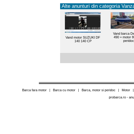
Alte anunturi din categoria Vanza
Vand barca De
490 + motor 
Vand motor SUZUKI DF
peridoc
140 140 CP
Barca fara motor
|
Barca cu motor
|
Barca, motor si peridoc
|
Motor
probarca.ro
- anu