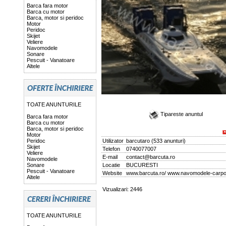
Barca fara motor
Barca cu motor
Barca, motor si peridoc
Motor
Peridoc
Skijet
Veliere
Navomodele
Sonare
Pescuit - Vanatoare
Altele
TOATE ANUNTURILE
Tipareste anuntul
Barca fara motor
Barca cu motor
Barca, motor si peridoc
Motor
Peridoc
Utilizator
barcutaro
(
533 anunturi
)
Skijet
Telefon
0740077007
Veliere
E-mail
contact@barcuta.ro
Navomodele
Sonare
Locatie
BUCURESTI
Pescuit - Vanatoare
Website
www.barcuta.ro/ www.navomodele-carpon
Altele
Vizualizari: 2446
TOATE ANUNTURILE