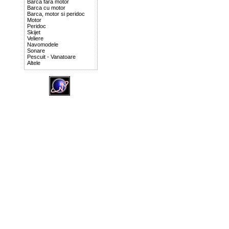
Barca fara motor
Barca cu motor
Barca, motor si peridoc
Motor
Peridoc
Skijet
Veliere
Navomodele
Sonare
Pescuit - Vanatoare
Altele