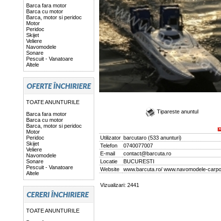
Barca fara motor
Barca cu motor
Barca, motor si peridoc
Motor
Peridoc
Skijet
Veliere
Navomodele
Sonare
Pescuit - Vanatoare
Altele
TOATE ANUNTURILE
Tipareste anuntul
Barca fara motor
Barca cu motor
Barca, motor si peridoc
Motor
Peridoc
Utilizator
barcutaro
(
533 anunturi
)
Skijet
Telefon
0740077007
Veliere
E-mail
contact@barcuta.ro
Navomodele
Sonare
Locatie
BUCURESTI
Pescuit - Vanatoare
Website
www.barcuta.ro/ www.navomodele-carpon
Altele
Vizualizari: 2441
TOATE ANUNTURILE