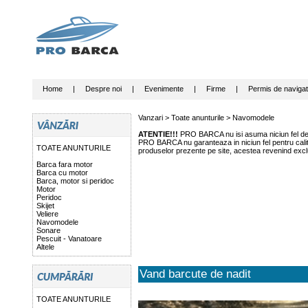
Home
|
Despre noi
|
Evenimente
|
Firme
|
Permis de navigat
Vanzari >
Toate anunturile
>
Navomodele
ATENTIE!!!
PRO BARCA nu isi asuma niciun fel de r
PRO BARCA nu garanteaza in niciun fel pentru calitat
TOATE ANUNTURILE
produselor prezente pe site, acestea revenind exclu
Barca fara motor
Barca cu motor
Barca, motor si peridoc
Motor
Peridoc
Skijet
Veliere
Navomodele
Sonare
Pescuit - Vanatoare
Altele
Vand barcute de nadit
TOATE ANUNTURILE