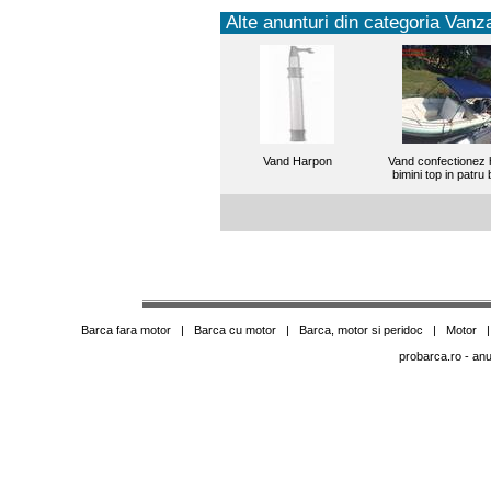
Alte anunturi din categoria Vanza
Vand Harpon
Vand confectionez
bimini top in patru
Barca fara motor
|
Barca cu motor
|
Barca, motor si peridoc
|
Motor
probarca.ro
- anu