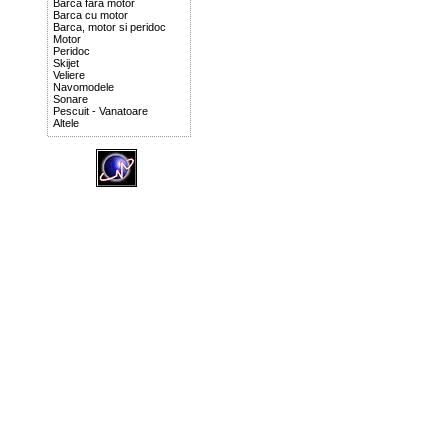
Barca fara motor
Barca cu motor
Barca, motor si peridoc
Motor
Peridoc
Skijet
Veliere
Navomodele
Sonare
Pescuit - Vanatoare
Altele