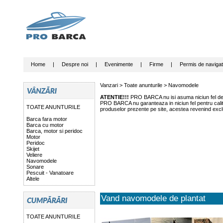
Home
|
Despre noi
|
Evenimente
|
Firme
|
Permis de navigat
Vanzari >
Toate anunturile
>
Navomodele
ATENTIE!!!
PRO BARCA nu isi asuma niciun fel de r
PRO BARCA nu garanteaza in niciun fel pentru calitat
TOATE ANUNTURILE
produselor prezente pe site, acestea revenind exclu
Barca fara motor
Barca cu motor
Barca, motor si peridoc
Motor
Peridoc
Skijet
Veliere
Navomodele
Sonare
Pescuit - Vanatoare
Altele
Vand navomodele de plantat
TOATE ANUNTURILE