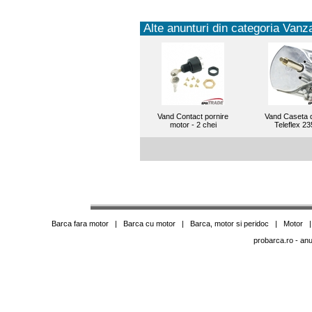
Alte anunturi din categoria Vanza
Vand Contact pornire
Vand Caseta d
motor - 2 chei
Teleflex 2
Barca fara motor
|
Barca cu motor
|
Barca, motor si peridoc
|
Motor
probarca.ro
- anu