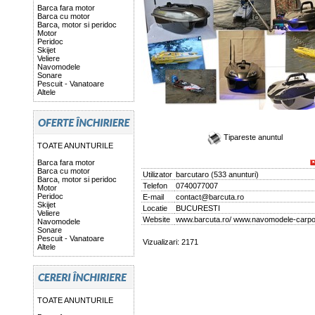
Barca fara motor
Barca cu motor
Barca, motor si peridoc
Motor
Peridoc
Skijet
Veliere
Navomodele
Sonare
Pescuit - Vanatoare
Altele
Tipareste anuntul
TOATE ANUNTURILE
Barca fara motor
Barca cu motor
Utilizator
barcutaro
(
533 anunturi
)
Barca, motor si peridoc
Telefon
0740077007
Motor
Peridoc
E-mail
contact@barcuta.ro
Skijet
Locatie
BUCURESTI
Veliere
Website
www.barcuta.ro/ www.navomodele-carpon
Navomodele
Sonare
Pescuit - Vanatoare
Vizualizari: 2171
Altele
TOATE ANUNTURILE