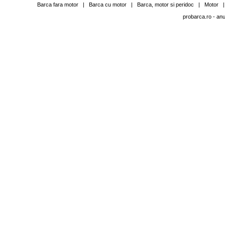
Barca fara motor
|
Barca cu motor
|
Barca, motor si peridoc
|
Motor
probarca.ro
- anu