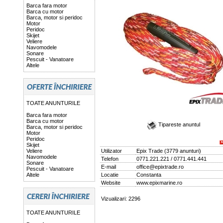
Barca fara motor
Barca cu motor
Barca, motor si peridoc
Motor
Peridoc
Skijet
Veliere
Navomodele
Sonare
Pescuit - Vanatoare
Altele
TOATE ANUNTURILE
Barca fara motor
Barca cu motor
Tipareste anuntul
Barca, motor si peridoc
Motor
Peridoc
Skijet
Veliere
Utilizator
Epix Trade
(
3779 anunturi
)
Navomodele
Telefon
0771.221.221 / 0771.441.441
Sonare
E-mail
office@epixtrade.ro
Pescuit - Vanatoare
Altele
Locatie
Constanta
Website
www.epixmarine.ro
Vizualizari: 2296
TOATE ANUNTURILE