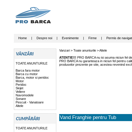
Home
|
Despre noi
|
Evenimente
|
Firme
|
Permis de navigat
Vanzari >
Toate anunturile
>
Altele
ATENTIE!!!
PRO BARCA nu isi asuma niciun fel de r
PRO BARCA nu garanteaza in niciun fel pentru calitat
TOATE ANUNTURILE
produselor prezente pe site, acestea revenind exclu
Barca fara motor
Barca cu motor
Barca, motor si peridoc
Motor
Peridoc
Skijet
Veliere
Navomodele
Sonare
Pescuit - Vanatoare
Altele
Vand Franghie pentru Tub
TOATE ANUNTURILE