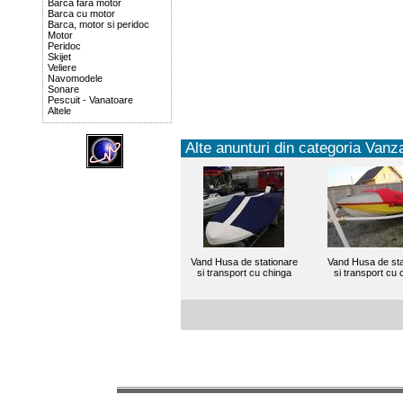
Barca fara motor
Barca cu motor
Barca, motor si peridoc
Motor
Peridoc
Skijet
Veliere
Navomodele
Sonare
Pescuit - Vanatoare
Altele
Alte anunturi din categoria Vanza
Vand Husa de stationare
Vand Husa de sta
si transport cu chinga
si transport cu 