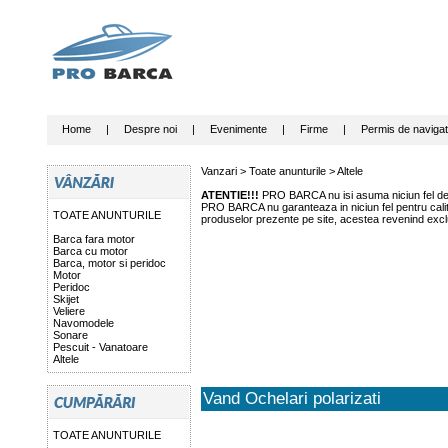
Home
|
Despre noi
|
Evenimente
|
Firme
|
Permis de navigat
Vanzari >
Toate anunturile
>
Altele
ATENTIE!!!
PRO BARCA nu isi asuma niciun fel de r
PRO BARCA nu garanteaza in niciun fel pentru calitat
TOATE ANUNTURILE
produselor prezente pe site, acestea revenind exclu
Barca fara motor
Barca cu motor
Barca, motor si peridoc
Motor
Peridoc
Skijet
Veliere
Navomodele
Sonare
Pescuit - Vanatoare
Altele
Vand Ochelari polarizati
TOATE ANUNTURILE