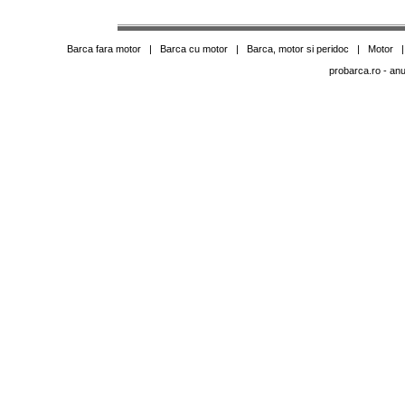
Barca fara motor
|
Barca cu motor
|
Barca, motor si peridoc
|
Motor
probarca.ro
- anu