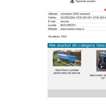
Tipareste anuntul
Utilizator
nmmarine
(
3532 anunturi
)
Telefon
0213522394; 0726.293.557 ;0726.293.
E-mail
ascuns
Locatie
BUCURESTI
Website
www.marine-shop.ro
Vizualizari: 2431
Alte anunturi din categoria Vanza
Vand Huse si prelate
pentru barci de pescuit
Vand motor Y
CP