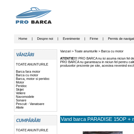
Home
|
Despre noi
|
Evenimente
|
Firme
|
Permis de navigat
Vanzari >
Toate anunturile
>
Barca cu motor
ATENTIE!!!
PRO BARCA nu isi asuma niciun fel de r
PRO BARCA nu garanteaza in niciun fel pentru calitat
TOATE ANUNTURILE
produselor prezente pe site, acestea revenind exclu
Barca fara motor
Barca cu motor
Barca, motor si peridoc
Motor
Peridoc
Skijet
Veliere
Navomodele
Sonare
Pescuit - Vanatoare
Altele
Vand barca PARADISE 15OP + m
TOATE ANUNTURILE