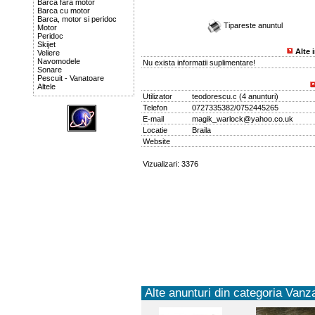
Barca fara motor
Barca cu motor
Barca, motor si peridoc
Tipareste anuntul
Motor
Peridoc
Skijet
Alte 
Veliere
Navomodele
Nu exista informatii suplimentare!
Sonare
Pescuit - Vanatoare
Altele
Utilizator
teodorescu.c
(
4 anunturi
)
Telefon
0727335382/0752445265
E-mail
magik_warlock@yahoo.co.uk
Locatie
Braila
Website
Vizualizari: 3376
Alte anunturi din categoria Vanza