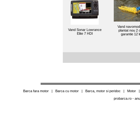
Vand navomod
Vand Sonar Lowrance
plantat nou 2
Elite 7 HDI
garantie 12 l
Barca fara motor
|
Barca cu motor
|
Barca, motor si peridoc
|
Motor
probarca.ro
- anu