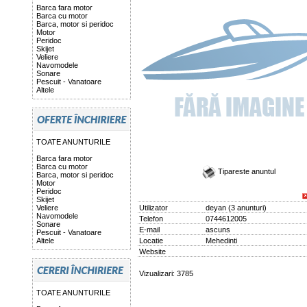
Barca fara motor
Barca cu motor
Barca, motor si peridoc
Motor
Peridoc
Skijet
Veliere
Navomodele
Sonare
Pescuit - Vanatoare
Altele
TOATE ANUNTURILE
Barca fara motor
Barca cu motor
Tipareste anuntul
Barca, motor si peridoc
Motor
Peridoc
Skijet
Veliere
Utilizator
deyan
(
3 anunturi
)
Navomodele
Telefon
0744612005
Sonare
E-mail
ascuns
Pescuit - Vanatoare
Altele
Locatie
Mehedinti
Website
Vizualizari: 3785
TOATE ANUNTURILE