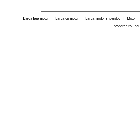
Barca fara motor
|
Barca cu motor
|
Barca, motor si peridoc
|
Motor
probarca.ro
- anu