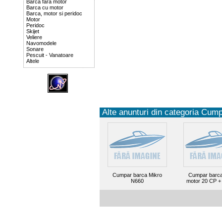
Barca fara motor
Barca cu motor
Barca, motor si peridoc
Motor
Peridoc
Skijet
Veliere
Navomodele
Sonare
Pescuit - Vanatoare
Altele
Alte anunturi din categoria Cump
Cumpar barca Mikro
Cumpar barca
N660
motor 20 CP +