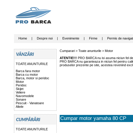
Home
|
Despre noi
|
Evenimente
|
Firme
|
Permis de navigat
Cumparari >
Toate anunturile
>
Motor
ATENTIE!!!
PRO BARCA nu isi asuma niciun fel de r
PRO BARCA nu garanteaza in niciun fel pentru calitat
TOATE ANUNTURILE
produselor prezente pe site, acestea revenind exclu
Barca fara motor
Barca cu motor
Barca, motor si peridoc
Motor
Peridoc
Skijet
Veliere
Navomodele
Sonare
Pescuit - Vanatoare
Altele
Cumpar motor yamaha 80 CP
TOATE ANUNTURILE