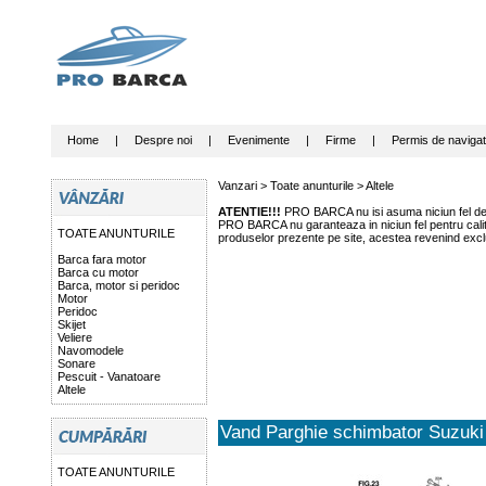
Home
|
Despre noi
|
Evenimente
|
Firme
|
Permis de navigat
Vanzari >
Toate anunturile
>
Altele
ATENTIE!!!
PRO BARCA nu isi asuma niciun fel de r
PRO BARCA nu garanteaza in niciun fel pentru calitat
TOATE ANUNTURILE
produselor prezente pe site, acestea revenind exclu
Barca fara motor
Barca cu motor
Barca, motor si peridoc
Motor
Peridoc
Skijet
Veliere
Navomodele
Sonare
Pescuit - Vanatoare
Altele
Vand Parghie schimbator Suzuk
TOATE ANUNTURILE