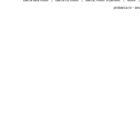
Barca fara motor
|
Barca cu motor
|
Barca, motor si peridoc
|
Motor
probarca.ro
- anu