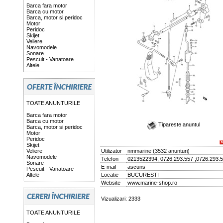
Barca fara motor
Barca cu motor
Barca, motor si peridoc
Motor
Peridoc
Skijet
Veliere
Navomodele
Sonare
Pescuit - Vanatoare
Altele
TOATE ANUNTURILE
Barca fara motor
Barca cu motor
Tipareste anuntul
Barca, motor si peridoc
Motor
Peridoc
Skijet
Veliere
Utilizator
nmmarine
(
3532 anunturi
)
Navomodele
Telefon
0213522394; 0726.293.557 ;0726.293.
Sonare
E-mail
ascuns
Pescuit - Vanatoare
Altele
Locatie
BUCURESTI
Website
www.marine-shop.ro
Vizualizari: 2333
TOATE ANUNTURILE