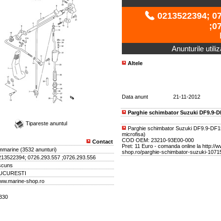
0213522394; 07
;0
Anunturile utili
Altele
Data anunt
21-11-2012
Parghie schimbator Suzuki DF9.9-D
Tipareste anuntul
Parghie schimbator Suzuki DF9.9-DF15 
microfisa)
COD OEM: 23210-93E00-000
Contact
Pret: 11 Euro - comanda online la http://
mmarine
(
3532 anunturi
)
shop.ro/parghie-schimbator-suzuki-10715
213522394; 0726.293.557 ;0726.293.556
scuns
UCURESTI
ww.marine-shop.ro
2330