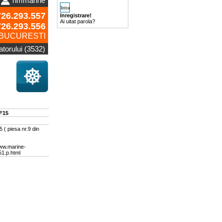
nmmarine
26.293.557
Inregistrare!
Ai uitat parola?
726.293.556
BUCURESTI
zatorului (3532)
F15
( piesa nr.9 din
www.marine-
1.p.html