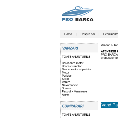
Home
|
Despre noi
|
Eveniment
Vanzari >
Toa
ATENTIE!!!
P
PRO BARCA nu 
TOATE ANUNTURILE
produselor pr
Barca fara motor
Barca cu motor
Barca, motor si peridoc
Motor
Peridoc
Skijet
Veliere
Navomodele
Sonare
Pescuit - Vanatoare
Altele
Vand Pa
TOATE ANUNTURILE