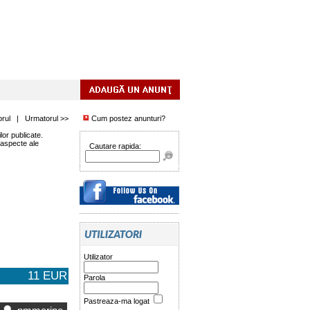
orul
|
Urmatorul >>
Cum postez anunturi?
or publicate.
 aspecte ale
Cautare rapida:
Utilizator
11 EUR
Parola
Pastreaza-ma logat