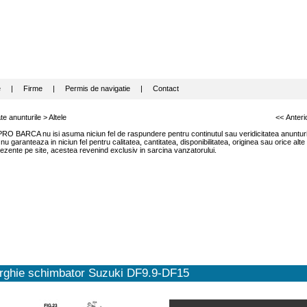
e
|
Firme
|
Permis de navigatie
|
Contact
te anunturile
>
Altele
<< Anteri
RO BARCA nu isi asuma niciun fel de raspundere pentru continutul sau veridicitatea anunturil
garanteaza in niciun fel pentru calitatea, cantitatea, disponibilitatea, originea sau orice alte
ezente pe site, acestea revenind exclusiv in sarcina vanzatorului.
rghie schimbator Suzuki DF9.9-DF15