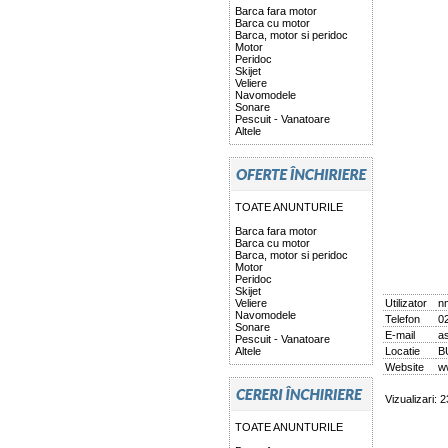
Barca fara motor
Barca cu motor
Barca, motor si peridoc
Motor
Peridoc
Skijet
Veliere
Navomodele
Sonare
Pescuit - Vanatoare
Altele
TOATE ANUNTURILE
Barca fara motor
Barca cu motor
Barca, motor si peridoc
Motor
Peridoc
Skijet
Veliere
Utilizator
n
Navomodele
Telefon
0
Sonare
E-mail
a
Pescuit - Vanatoare
Altele
Locatie
B
Website
w
Vizualizari: 
TOATE ANUNTURILE