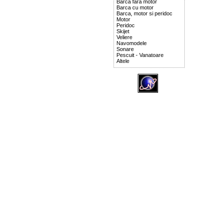
Barca fara motor
Barca cu motor
Barca, motor si peridoc
Motor
Peridoc
Skijet
Veliere
Navomodele
Sonare
Pescuit - Vanatoare
Altele