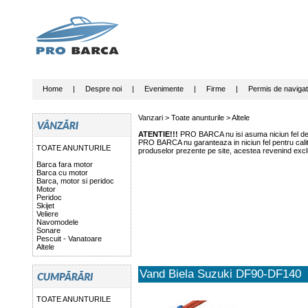
Home
|
Despre noi
|
Evenimente
|
Firme
|
Permis de navigat
Vanzari >
Toate anunturile
>
Altele
ATENTIE!!!
PRO BARCA nu isi asuma niciun fel de r
PRO BARCA nu garanteaza in niciun fel pentru calitat
TOATE ANUNTURILE
produselor prezente pe site, acestea revenind exclu
Barca fara motor
Barca cu motor
Barca, motor si peridoc
Motor
Peridoc
Skijet
Veliere
Navomodele
Sonare
Pescuit - Vanatoare
Altele
Vand Biela Suzuki DF90-DF140
TOATE ANUNTURILE