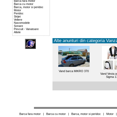
Barca fara motor
Barca cu motor
Barca, motor si peridoc
Motor
Peridoc
Skijet
Veliere
Navomodele
Sonare
Pescuit - Vanatoare
Altele
Alte anunturi din categoria Vanza
Vand barca MIKRO 370
Vand Vesta 
Sigma 1
Barca fara motor
|
Barca cu motor
|
Barca, motor si peridoc
|
Motor