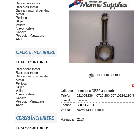
Barca fara motor
Barca cu motor
Barca, motor si peridoc
Motor
Peridoc
Skijet
Veliere
Navomodele
Sonare
Pescuit - Vanatoare
Altele
TOATE ANUNTURILE
Barca fara motor
Barca cu motor
Tipareste anuntul
Barca, motor si peridoc
Motor
Peridoc
Skijet
Veliere
Utilizator
nmmarine
(
3532 anunturi
)
Navomodele
Telefon
0213522394; 0726.293.557 ;0726.293.
Sonare
E-mail
ascuns
Pescuit - Vanatoare
Altele
Locatie
BUCURESTI
Website
www.marine-shop.ro
Vizualizari: 2124
TOATE ANUNTURILE