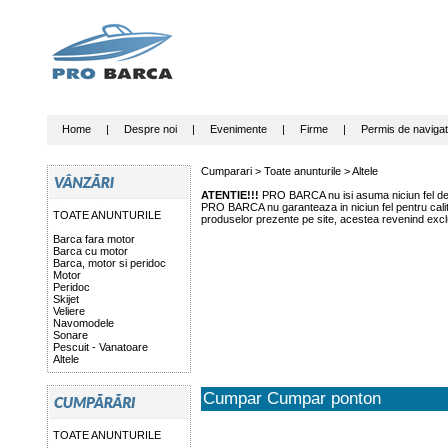
Home
|
Despre noi
|
Evenimente
|
Firme
|
Permis de navigat
Cumparari >
Toate anunturile
>
Altele
ATENTIE!!!
PRO BARCA nu isi asuma niciun fel de r
PRO BARCA nu garanteaza in niciun fel pentru calitat
TOATE ANUNTURILE
produselor prezente pe site, acestea revenind exclu
Barca fara motor
Barca cu motor
Barca, motor si peridoc
Motor
Peridoc
Skijet
Veliere
Navomodele
Sonare
Pescuit - Vanatoare
Altele
Cumpar Cumpar ponton
TOATE ANUNTURILE