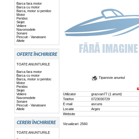
Barca fara motor
Barca cu motor
Barca, motor si peridoc
Motor
Peridoc
Skijet
Veliere
Navomodele
Sonare
Pescuit - Vanatoare
Altele
TOATE ANUNTURILE
Barca fara motor
Barca cu motor
Tipareste anuntul
Barca, motor si peridoc
Motor
Peridoc
Skijet
Veliere
Utilizator
grazvan77
(
1 anunt
)
Navomodele
Telefon
0723030729
Sonare
E-mail
ascuns
Pescuit - Vanatoare
Altele
Locatie
Arges
Website
Vizualizari: 2560
TOATE ANUNTURILE