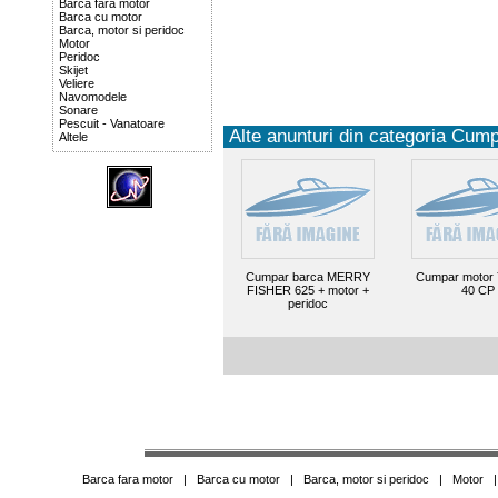
Barca fara motor
Barca cu motor
Barca, motor si peridoc
Motor
Peridoc
Skijet
Veliere
Navomodele
Sonare
Pescuit - Vanatoare
Alte anunturi din categoria Cump
Altele
Cumpar barca MERRY
Cumpar motor
FISHER 625 + motor +
40 CP
peridoc
Barca fara motor
|
Barca cu motor
|
Barca, motor si peridoc
|
Motor