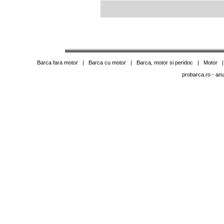
Barca fara motor
|
Barca cu motor
|
Barca, motor si peridoc
|
Motor
probarca.ro
- anu