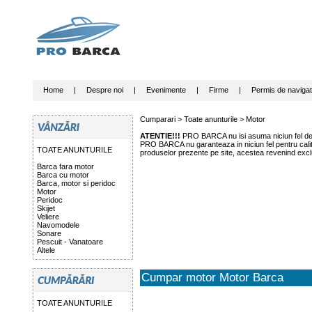
Home
|
Despre noi
|
Evenimente
|
Firme
|
Permis de navigat
Cumparari >
Toate anunturile
>
Motor
ATENTIE!!!
PRO BARCA nu isi asuma niciun fel de r
PRO BARCA nu garanteaza in niciun fel pentru calitat
TOATE ANUNTURILE
produselor prezente pe site, acestea revenind exclu
Barca fara motor
Barca cu motor
Barca, motor si peridoc
Motor
Peridoc
Skijet
Veliere
Navomodele
Sonare
Pescuit - Vanatoare
Altele
Cumpar motor Motor Barca
TOATE ANUNTURILE