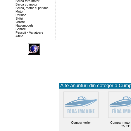
Barca fara motor
Barca cu motor
Barca, motor si peridoc
Motor
Peridoc
Skijet
Veliere
Navomodele
Sonare
Pescuit - Vanatoare
Altele
Alte anunturi din categoria Cump
Cumpar velier
Cumpar motor 
25 CP