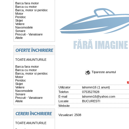
Barca fara motor
Barca cu motor
Barca, motor si peridoc
Motor
Peridoc
Skijet
Veliere
Navomodele
Sonare
Pescuit - Vanatoare
Altele
TOATE ANUNTURILE
Barca fara motor
Barca cu motor
Tipareste anuntul
Barca, motor si peridoc
Motor
Peridoc
Skijet
Veliere
Utilizator
lahomm16
(
1 anunt
)
Navomodele
Telefon
0753527828
Sonare
E-mail
lahomm16@yahoo.com
Pescuit - Vanatoare
Altele
Locatie
BUCURESTI
Website
Vizualizari: 2508
TOATE ANUNTURILE