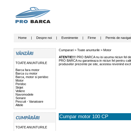
Home
|
Despre noi
|
Evenimente
|
Firme
|
Permis de navigat
Cumparari >
Toate anunturile
>
Motor
ATENTIE!!!
PRO BARCA nu isi asuma niciun fel de r
PRO BARCA nu garanteaza in niciun fel pentru calitat
TOATE ANUNTURILE
produselor prezente pe site, acestea revenind exclu
Barca fara motor
Barca cu motor
Barca, motor si peridoc
Motor
Peridoc
Skijet
Veliere
Navomodele
Sonare
Pescuit - Vanatoare
Altele
Cumpar motor 100 CP
TOATE ANUNTURILE