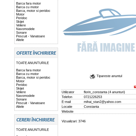
Barca fara motor
Barca cu motor
Barca, motor si peridoc
Motor
Peridoc
Skijet
Veliere
Navomodele
Sonare
Pescuit - Vanatoare
Altele
TOATE ANUNTURILE
Barca fara motor
Barca cu motor
Tipareste anuntul
Barca, motor si peridoc
Motor
Peridoc
Skijet
Veliere
Utilizator
florin_constanta
(
4 anunturi
)
Navomodele
Telefon
0721226253
Sonare
E-mail
mihai_stan2@yahoo.com
Pescuit - Vanatoare
Altele
Locatie
Constanta
Website
Vizualizari: 3746
TOATE ANUNTURILE