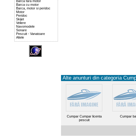
Barca fara motor
Barca cu motor
Barca, motor si peridoc
Motor
Peridoc
Skijet
Veliere
Navomodele
Sonare
Pescuit - Vanatoare
Altele
Alte anunturi din categoria Cump
Cumpar Cumpar licenta
Cumpar ba
pescuit