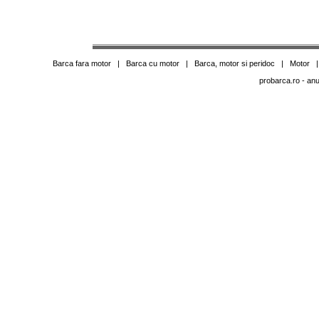
Barca fara motor
|
Barca cu motor
|
Barca, motor si peridoc
|
Motor
probarca.ro
- anu