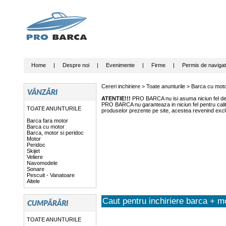
Home
|
Despre noi
|
Evenimente
|
Firme
|
Permis de navigat
Cereri inchiriere >
Toate anunturile
>
Barca cu mot
ATENTIE!!!
PRO BARCA nu isi asuma niciun fel de r
PRO BARCA nu garanteaza in niciun fel pentru calitat
TOATE ANUNTURILE
produselor prezente pe site, acestea revenind exclu
Barca fara motor
Barca cu motor
Barca, motor si peridoc
Motor
Peridoc
Skijet
Veliere
Navomodele
Sonare
Pescuit - Vanatoare
Altele
Caut pentru inchiriere barca + m
TOATE ANUNTURILE