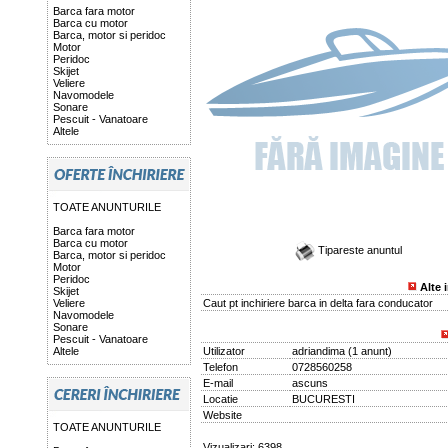
Barca fara motor
Barca cu motor
Barca, motor si peridoc
Motor
Peridoc
Skijet
Veliere
Navomodele
Sonare
Pescuit - Vanatoare
Altele
TOATE ANUNTURILE
Barca fara motor
Barca cu motor
Tipareste anuntul
Barca, motor si peridoc
Motor
Peridoc
Alte 
Skijet
Veliere
Caut pt inchiriere barca in delta fara conducator
Navomodele
Sonare
Pescuit - Vanatoare
Altele
Utilizator
adriandima
(
1 anunt
)
Telefon
0728560258
E-mail
ascuns
Locatie
BUCURESTI
Website
TOATE ANUNTURILE
Vizualizari: 6398