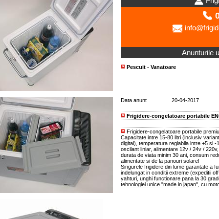
Frig
0
info@frigid
Anunturile ut
Pescuit - Vanatoare
Data anunt
20-04-2017
Frigidere-congelatoare portabile E
Frigidere-congelatoare portabile premi
Capacitate intre 15-80 litri (inclusiv varian
digital), temperatura reglabila intre +5 si
oscilant liniar, alimentare 12v / 24v / 220v,
durata de viata minim 30 ani, consum redu
alimentate si de la panouri solare!
Singurele frigidere din lume garantate a f
indelungat in conditii extreme (expeditii off
yahturi, unghi functionare pana la 30 grade
tehnologiei unice "made in japan", cu motor 