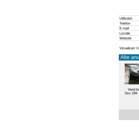
Utilizator
Telefon
E-mail
Locatie
Website
Vizualizari: 
Alte anu
Vand b
Ssv 189 