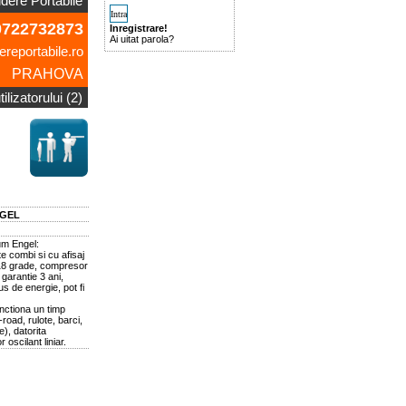
idere Portabile
722732873
Inregistrare!
Ai uitat parola?
ereportabile.ro
PRAHOVA
ilizatorului (2)
NGEL
um Engel:
te combi si cu afisaj
 -18 grade, compresor
 garantie 3 ani,
s de energie, pot fi
unctiona un timp
-road, rulote, barci,
), datorita
oscilant liniar.