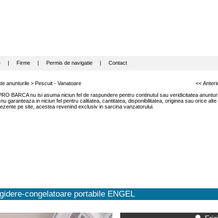
e
|
Firme
|
Permis de navigatie
|
Contact
te anunturile
>
Pescuit - Vanatoare
<< Anteri
RO BARCA nu isi asuma niciun fel de raspundere pentru continutul sau veridicitatea anunturil
garanteaza in niciun fel pentru calitatea, cantitatea, disponibilitatea, originea sau orice alte
ezente pe site, acestea revenind exclusiv in sarcina vanzatorului.
gidere-congelatoare portabile ENGEL