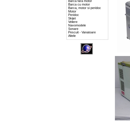
Barca fara motor
Barca cu motor
Barca, motor si peridoc
Motor
Peridoc
Skijet
Veliere
Navomodele
Sonare
Pescuit - Vanatoare
Altele