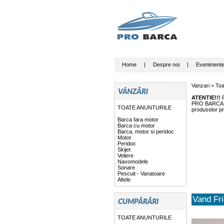
Home
|
Despre noi
|
Eveniment
Vanzari >
Toa
ATENTIE!!!
P
PRO BARCA nu 
TOATE ANUNTURILE
produselor pr
Barca fara motor
Barca cu motor
Barca, motor si peridoc
Motor
Peridoc
Skijet
Veliere
Navomodele
Sonare
Pescuit - Vanatoare
Altele
Vand Fri
TOATE ANUNTURILE