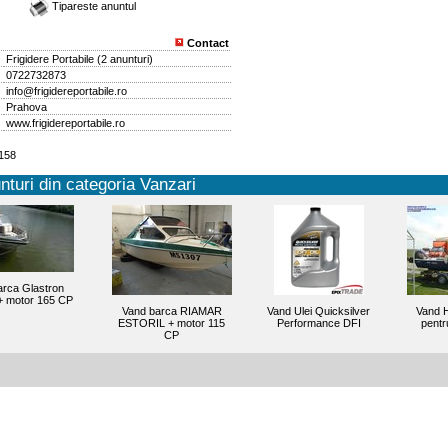
Tipareste anuntul
Contact
Frigidere Portabile
(
2 anunturi
)
0722732873
info@frigidereportabile.ro
Prahova
www.frigidereportabile.ro
6158
nturi din categoria Vanzari
arca Glastron
+ motor 165 CP
Vand barca RIAMAR
Vand Ulei Quicksilver
Vand H
ESTORIL + motor 115
Performance DFI
pentr
CP