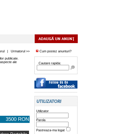
orul
|
Urmatorul >>
Cum postez anunturi?
or publicate.
 aspecte ale
Cautare rapida:
Utilizator
3500 RON
Parola
Pastreaza-ma logat