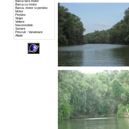
Barca fara motor
Barca cu motor
Barca, motor si peridoc
Motor
Peridoc
Skijet
Veliere
Navomodele
Sonare
Pescuit - Vanatoare
Altele