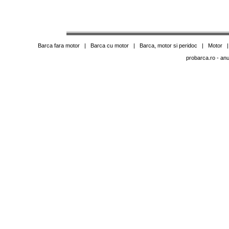
Barca fara motor
|
Barca cu motor
|
Barca, motor si peridoc
|
Motor
probarca.ro
- anu