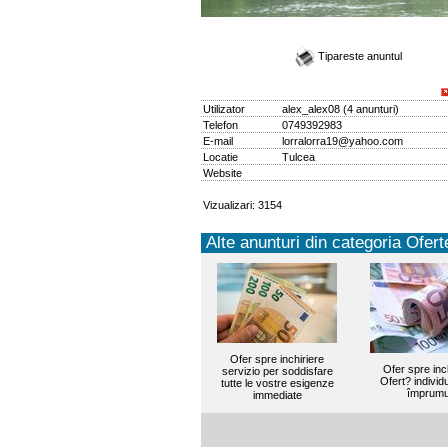
Tipareste anuntul
Utilizator
alex_alex08
(
4 anunturi
)
Telefon
0749392983
E-mail
lorralorra19@yahoo.com
Locatie
Tulcea
Website
Vizualizari: 3154
Alte anunturi din categoria Oferte
Ofer spre inchiriere
Ofer spre inc
servizio per soddisfare
Ofert? individ
tutte le vostre esigenze
împrumu
immediate