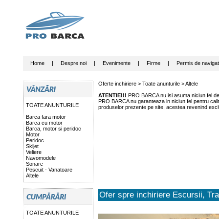
Home
|
Despre noi
|
Evenimente
|
Firme
|
Permis de navigat
Oferte inchiriere >
Toate anunturile
>
Altele
ATENTIE!!!
PRO BARCA nu isi asuma niciun fel de r
PRO BARCA nu garanteaza in niciun fel pentru calitat
TOATE ANUNTURILE
produselor prezente pe site, acestea revenind exclu
Barca fara motor
Barca cu motor
Barca, motor si peridoc
Motor
Peridoc
Skijet
Veliere
Navomodele
Sonare
Pescuit - Vanatoare
Altele
Ofer spre inchiriere Escursii, Tr
TOATE ANUNTURILE