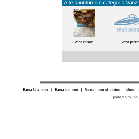
Alte anunturi din categoria Vanza
Vand Busola
Vand perid
Barca fara motor
|
Barca cu motor
|
Barca, motor si peridoc
|
Motor
probarca.ro
- anu