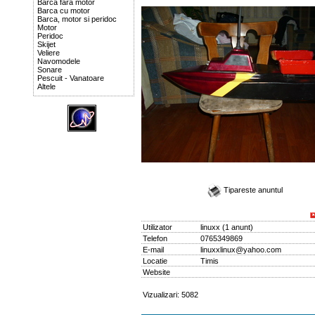
Barca fara motor
Barca cu motor
Barca, motor si peridoc
Motor
Peridoc
Skijet
Veliere
Navomodele
Sonare
Pescuit - Vanatoare
Altele
Tipareste anuntul
Utilizator
linuxx
(
1 anunt
)
Telefon
0765349869
E-mail
linuxxlinux@yahoo.com
Locatie
Timis
Website
Vizualizari: 5082