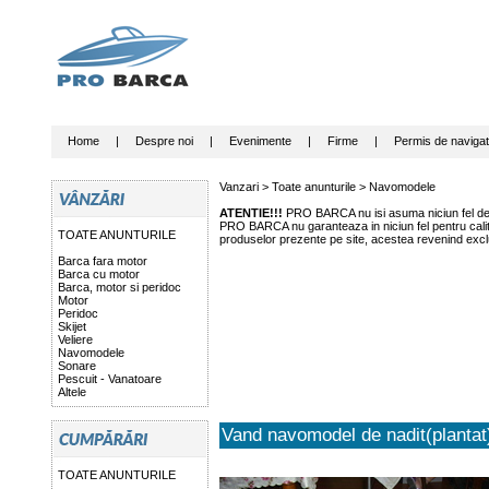
Home
|
Despre noi
|
Evenimente
|
Firme
|
Permis de navigat
Vanzari >
Toate anunturile
>
Navomodele
ATENTIE!!!
PRO BARCA nu isi asuma niciun fel de r
PRO BARCA nu garanteaza in niciun fel pentru calitat
TOATE ANUNTURILE
produselor prezente pe site, acestea revenind exclu
Barca fara motor
Barca cu motor
Barca, motor si peridoc
Motor
Peridoc
Skijet
Veliere
Navomodele
Sonare
Pescuit - Vanatoare
Altele
Vand navomodel de nadit(plantat
TOATE ANUNTURILE