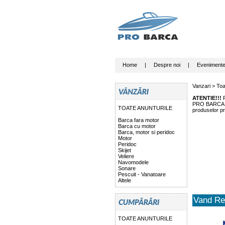
Home
|
Despre noi
|
Eveniment
Vanzari >
Toa
ATENTIE!!!
P
PRO BARCA nu 
TOATE ANUNTURILE
produselor pr
Barca fara motor
Barca cu motor
Barca, motor si peridoc
Motor
Peridoc
Skijet
Veliere
Navomodele
Sonare
Pescuit - Vanatoare
Altele
Vand Re
TOATE ANUNTURILE