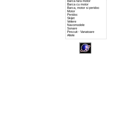
Barca fara motor
Barca cu motor
Barca, motor si peridoc
Motor
Peridoc
Skijet
Veliere
Navomodele
Sonare
Pescuit - Vanatoare
Altele