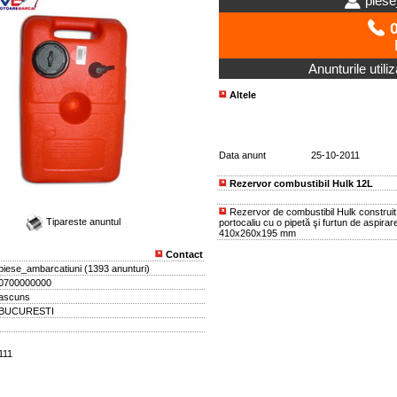
piese
0
Anunturile utili
Altele
Data anunt
25-10-2011
Rezervor combustibil Hulk 12L
Rezervor de combustibil Hulk construit 
Tipareste anuntul
portocaliu cu o pipetă şi furtun de aspirar
410x260x195 mm
Contact
piese_ambarcatiuni
(
1393 anunturi
)
0700000000
ascuns
BUCURESTI
111