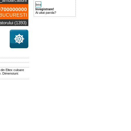
_ambarcatiuni
700000000
Inregistrare!
Ai uitat parola?
BUCURESTI
zatorului (1393)
din Eltex culoare
e. Dimensiuni: