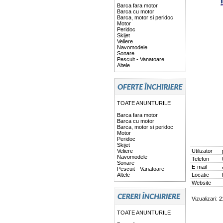
Barca fara motor
Barca cu motor
Barca, motor si peridoc
Motor
Peridoc
Skijet
Veliere
Navomodele
Sonare
Pescuit - Vanatoare
Altele
TOATE ANUNTURILE
Barca fara motor
Barca cu motor
Barca, motor si peridoc
Motor
Peridoc
Skijet
Veliere
Utilizator
Navomodele
Telefon
Sonare
E-mail
Pescuit - Vanatoare
Altele
Locatie
Website
Vizualizari: 2
TOATE ANUNTURILE