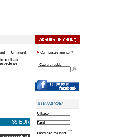
orul
|
Urmatorul >>
Cum postez anunturi?
or publicate.
 aspecte ale
Cautare rapida:
Utilizator
35 EUR
Parola
Pastreaza-ma logat