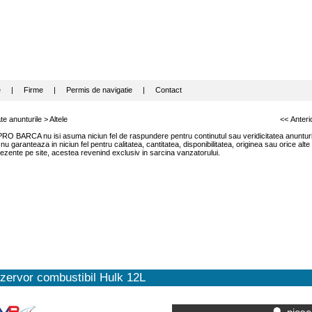
e
|
Firme
|
Permis de navigatie
|
Contact
te anunturile
>
Altele
<< Anteri
RO BARCA nu isi asuma niciun fel de raspundere pentru continutul sau veridicitatea anunturil
garanteaza in niciun fel pentru calitatea, cantitatea, disponibilitatea, originea sau orice alte
ezente pe site, acestea revenind exclusiv in sarcina vanzatorului.
zervor combustibil Hulk 12L